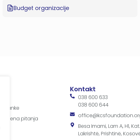
Budget organizacije
Kontakt
iji
038 600 633
038 600 644
 sastanke
office@kcsfoundation.or
avljena pitanja
e
Besa Imami, Lam A, H1, Kat.1
a
Lakrishtë, Prishtinë, Kosovë
ima