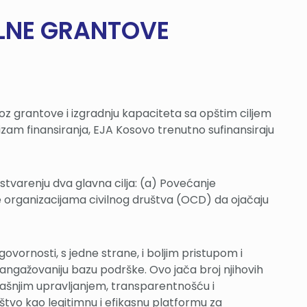
ALNE GRANTOVE
oz grantove i izgradnju kapaciteta sa opštim ciljem
m finansiranja, EJA Kosovo trenutno sufinansiraju
tvarenju dva glavna cilja: (a) Povećanje
 organizacijama civilnog društva (OCD) da ojačaju
vornosti, s jedne strane, i boljim pristupom i
 angažovaniju bazu podrške. Ovo jača broj njihovih
trašnjim upravljanjem, transparentnošću i
tvo kao legitimnu i efikasnu platformu za