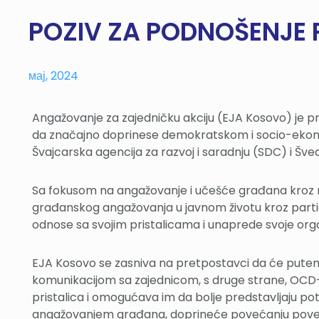
POZIV ZA PODNOŠENJE 
мај, 2024
Angažovanje za zajedničku akciju (EJA Kosovo) je pr
da značajno doprinese demokratskom i socio-ekono
Švajcarska agencija za razvoj i saradnju (SDC) i Šve
Sa fokusom na angažovanje i učešće građana kroz rad
građanskog angažovanja u javnom životu kroz parti
odnose sa svojim pristalicama i unaprede svoje org
EJA Kosovo se zasniva na pretpostavci da će putem p
komunikacijom sa zajednicom, s druge strane, OCD-ov
pristalica i omogućava im da bolje predstavljaju po
angažovanjem građana, doprineće povećanju poverenj