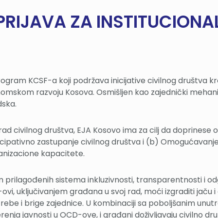
PRIJAVA ZA INSTITUCION
ogram KCSF-a koji podržava inicijative civilnog društva kr
mskom razvoju Kosova. Osmišljen kao zajednički mehaniza
dska.
 civilnog društva, EJA Kosovo ima za cilj da doprinese os
cipativno zastupanje civilnog društva i (b) Omogućavanje
anizacione kapacitete.
rilagođenih sistema inkluzivnosti, transparentnosti i odgo
i, uključivanjem građana u svoj rad, moći izgraditi jaču i
trebe i brige zajednice. U kombinaciji sa poboljšanim unu
a javnosti u OCD-ove, i građani doživljavaju civilno druš