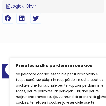
Logicki Okvir
Privatesia dhe perdorimi i cookies
Meni
Izveštaji o reviz
Ne përdorim cookies esenciale për funksionimin e
faqes sonë. Me pëlqimin tuaj, përdorim edhe cookies
Prostorije za
analitike dhe funksionale për të kuptuar përdorimin e
Najčešća post
faqes, për të përmirësuar përvojën tuaj dhe për të
Uspešne prič
ruajtur preferencat tuaja. Ju mund të pranoni të gjith
cookies, të refuzoni cookies jo-esenciale ose të
KCSF u medij