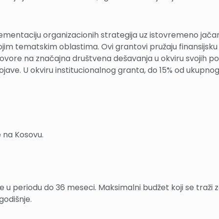
plementaciju organizacionih strategija uz istovremeno jač
jim tematskim oblastima. Ovi grantovi pružaju finansijsk
re na značajna društvena dešavanja u okviru svojih polja 
ojave. U okviru institucionalnog granta, do 15% od ukupno
 na Kosovu.
je u periodu do 36 meseci. Maksimalni budžet koji se traži 
godišnje.