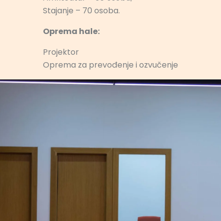
Stajanje – 70 osoba.
Oprema hale:
Projektor
Oprema za prevođenje i ozvučenje