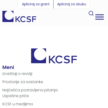
Apliciraj za grant
Apliciraj za obuku
Meni
Izveštaji o reviziji
Prostorije za sastanke
Najčešća postavljena pitanja
Uspešne priče
KCSF u medijima