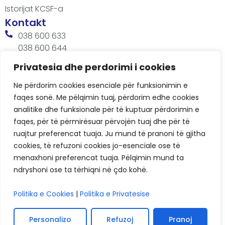
Istorijat KCSF-a
Kontakt
038 600 633
038 600 644
office@kcsfoundation.org
Privatesia dhe perdorimi i cookies
Besa Imami, Lam A, H1, Kat.12, nr. 65-1, Lakrishtë,
Ne përdorim cookies esenciale për funksionimin e
Prishtinë, Kosovë.
faqes sonë. Me pëlqimin tuaj, përdorim edhe cookies
Radno vreme
analitike dhe funksionale për të kuptuar përdorimin e
8:00 AM - 4:00 PM
faqes, për të përmirësuar përvojën tuaj dhe për të
ruajtur preferencat tuaja. Ju mund të pranoni të gjitha
cookies, të refuzoni cookies jo-esenciale ose të
menaxhoni preferencat tuaja. Pëlqimin mund ta
ndryshoni ose ta tërhiqni në çdo kohë.
Politika e Cookies
|
Politika e Privatesise
KCSF © 2026
Politike privatnosti
Personalizo
Refuzoj
Pranoj
Kolačića