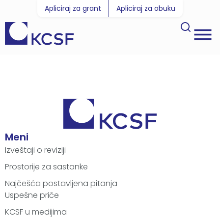
Apliciraj za grant
Apliciraj za obuku
Meni
Izveštaji o reviziji
Prostorije za sastanke
Najčešća postavljena pitanja
Uspešne priče
KCSF u medijima