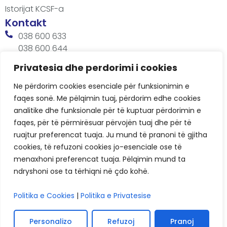
Istorijat KCSF-a
Kontakt
038 600 633
038 600 644
office@kcsfoundation.org
Privatesia dhe perdorimi i cookies
Besa Imami, Lam A, H1, Kat.12, nr. 65-1, Lakrishtë,
Ne përdorim cookies esenciale për funksionimin e
Prishtinë, Kosovë.
faqes sonë. Me pëlqimin tuaj, përdorim edhe cookies
Radno vreme
analitike dhe funksionale për të kuptuar përdorimin e
8:00 AM - 4:00 PM
faqes, për të përmirësuar përvojën tuaj dhe për të
ruajtur preferencat tuaja. Ju mund të pranoni të gjitha
cookies, të refuzoni cookies jo-esenciale ose të
menaxhoni preferencat tuaja. Pëlqimin mund ta
ndryshoni ose ta tërhiqni në çdo kohë.
Politika e Cookies
|
Politika e Privatesise
KCSF © 2026
Politike privatnosti
Personalizo
Refuzoj
Pranoj
Kolačića