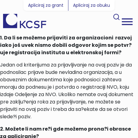
Apliciraj za grant
Apliciraj za obuku
1. Da li se možemo prijaviti za organizacioni razvoj
iako još uvek nismo dobili odgovor kojim se potvr?
uje registracija instituta u elektronskoj formi?
Jedan od kriterijuma za prijavljivanje na ovaj poziv je da
podnosilac prijave bude nevladina organizacija, a u
obaveznim dokumentima koje podnosioci zahteva
moraju da podnesu je i potvrda o registraciji NVO, koju
izdaje Odeljenje za NVO. Ukoliko nemate ovaj dokument
pre zaklju?enja roka za prijavljivanje, ne možete se
prijaviti na ovaj poziv i treba da sa?ekate da se otvori
slede?i poziv.
2. Možete li nam re?i gde možemo prona?i obrasce
za apliciranje?