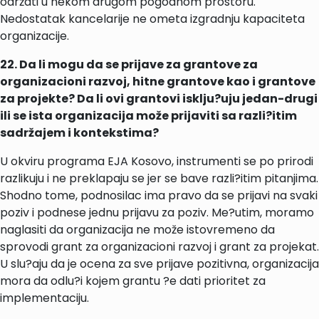
održati u nekom drugom pogodnom prostoru.
Nedostatak kancelarije ne ometa izgradnju kapaciteta
organizacije.
22. Da li mogu da se prijave za grantove za
organizacioni razvoj, hitne grantove kao i grantove
za projekte? Da li ovi grantovi isklju?uju jedan-drugi
ili se ista organizacija može prijaviti sa razli?itim
sadržajem i kontekstima?
U okviru programa EJA Kosovo, instrumenti se po prirodi
razlikuju i ne preklapaju se jer se bave razli?itim pitanjima.
Shodno tome, podnosilac ima pravo da se prijavi na svaki
poziv i podnese jednu prijavu za poziv. Me?utim, moramo
naglasiti da organizacija ne može istovremeno da
sprovodi grant za organizacioni razvoj i grant za projekat.
U slu?aju da je ocena za sve prijave pozitivna, organizacija
mora da odlu?i kojem grantu ?e dati prioritet za
implementaciju.