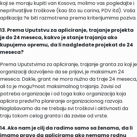
koji se moraju kupiti van Kosova, molimo vas pogledajte i
neprihvatljive troškove (kao što su carina, PDV itd). Vaša
aplikacija ?e biti razmotrena prema kriterijumima poziva.
13. Prema Uputstvu za apliciranje, trajanje projekta
je do 24 meseca, kakvo je stanje trajanja ako
kupujemo opremu, da li nadgledate projekat do 24
meseca?
Prema Uputstvima za apliciranje, trajanje granta za koji je
organizaciji dozvoljeno da se prijavi, je maksimum 24
meseca. Dakle, grant ne mora nužno da traje 24 meseca,
ali to je mogu?nost maksimalnog trajanja. Zavisi od
potreba organizacije i od toga kako organizacija koja
aplicira predvi?a planiranje organizacionog razvoja.
Naglašavamo da ne trebaju svi troškovi i aktivnosti da
traju tokom celog granta i da zavise od vrste.
14. Ako nam je cilj da radimo samo sa ženama, da li
imamo pravo da apliciramo ako nemamo rodnu