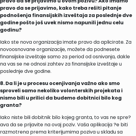
pravo da se prijavimo u ovom pozivu? Ako imamo
pravo da se prijavimo, kako treba rešiti pitanje
podnošenja finansijskih izveštaja za poslednje dve
godine pošto još uvek nismo napunili jednu celu
godinu?
Iako ste nova organizacija imate pravo da aplicirate. Za
novoosnovane organizacije, možete da podnesete
finansijske izveštaje samo za period od osnivanja, dakle
na vas se ne odnosi zahtev za finansijske izveštaje u
poslednje dve godine.
8. Da li je u procesu ocenjivanja važno ako smo
sproveli samo nekoliko volonterskih projekata i
nismo bili u prilici da budemo dobitnici bilo kog
granta?
Iako niste bili dobitnik bilo kojeg granta, to vas ne spre?
ava da se prijavite na ovaj poziv. Vaša aplikacija ?e biti
razmotrena prema kriterijumima poziva u skladu sa