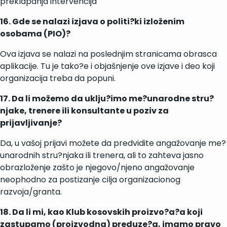
preklapanja intervencija
16. Gde se nalazi izjava o politi?ki izloženim
osobama (PIO)?
Ova izjava se nalazi na poslednjim stranicama obrasca
aplikacije. Tu je tako?e i objašnjenje ove izjave i deo koji
organizacija treba da popuni.
17. Da li možemo da uklju?imo me?unarodne stru?
njake, trenere ili konsultante u poziv za
prijavljivanje?
Da, u vašoj prijavi možete da predvidite angažovanje me?
unarodnih stru?njaka ili trenera, ali to zahteva jasno
obrazloženje zašto je njegovo/njeno angažovanje
neophodno za postizanje cilja organizacionog
razvoja/granta.
18. Da li mi, kao Klub kosovskih proizvo?a?a koji
zastupamo (proizvodna) preduze?a, imamo pravo