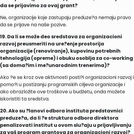
da se prijavimo za ovaj grant?
Ne, organizacije koje zastupaju preduze?a nemaju pravo
da se prijave na naše pozive.
19. Da li se može deo sredstava za organizacioni
razvoj preusmeriti na ure?enje prostorija
organizacije (renoviranje), kupovinu potrebnih
tehnologija (opreme) i obuku osoblja za co-working
(sa doma?im i me?unarodnim trenerima)?
Ako ?e se kroz ove aktivnosti posti?i organizacioni razvoj i
pomo?i u postizanju programskih ciljeva organizacije i
ako obrazložite ove troškove u budžetu, onda možete
iskoristiti ta sredstva.
20. Ako su ?lanovi odbora instituta predstavnici
preduze?a, da li ?e struktura odbora direktora
penalizovati institut u ovom slu?aju u prijavljivanju
za vaš program grantova za organizacioni razvoj?