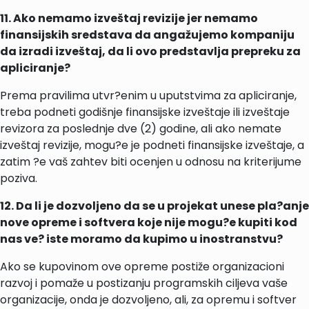
11. Ako nemamo izveštaj revizije jer nemamo
finansijskih sredstava da angažujemo kompaniju
da izradi izveštaj, da li ovo predstavlja prepreku za
apliciranje?
Prema pravilima utvr?enim u uputstvima za apliciranje,
treba podneti godišnje finansijske izveštaje ili izveštaje
revizora za poslednje dve (2) godine, ali ako nemate
izveštaj revizije, mogu?e je podneti finansijske izveštaje, a
zatim ?e vaš zahtev biti ocenjen u odnosu na kriterijume
poziva.
12. Da li je dozvoljeno da se u projekat unese pla?anje
nove opreme i softvera koje nije mogu?e kupiti kod
nas ve? iste moramo da kupimo u inostranstvu?
Ako se kupovinom ove opreme postiže organizacioni
razvoj i pomaže u postizanju programskih ciljeva vaše
organizacije, onda je dozvoljeno, ali, za opremu i softver