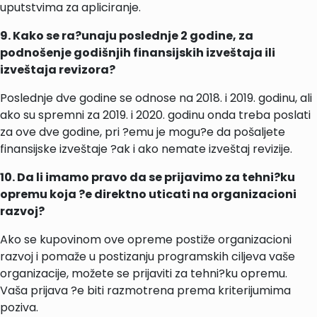
uputstvima za apliciranje.
9. Kako se ra?unaju poslednje 2 godine, za
podnošenje godišnjih finansijskih izveštaja ili
izveštaja revizora?
Poslednje dve godine se odnose na 2018. i 2019. godinu, ali
ako su spremni za 2019. i 2020. godinu onda treba poslati
za ove dve godine, pri ?emu je mogu?e da pošaljete
finansijske izveštaje ?ak i ako nemate izveštaj revizije.
10. Da li imamo pravo da se prijavimo za tehni?ku
opremu koja ?e direktno uticati na organizacioni
razvoj?
Ako se kupovinom ove opreme postiže organizacioni
razvoj i pomaže u postizanju programskih ciljeva vaše
organizacije, možete se prijaviti za tehni?ku opremu.
Vaša prijava ?e biti razmotrena prema kriterijumima
poziva.