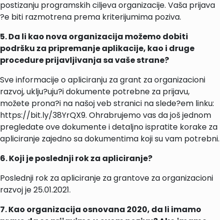
postizanju programskih ciljeva organizacije. Vaša prijava
?e biti razmotrena prema kriterijumima poziva.
5. Da li kao nova organizacija možemo dobiti
podršku za pripremanje aplikacije, kao i druge
procedure prijavljivanja sa vaše strane?
Sve informacije o apliciranju za grant za organizacioni
razvoj, uklju?uju?i dokumente potrebne za prijavu,
možete prona?i na našoj veb stranici na slede?em linku:
https://bit.ly/38YrQX9. Ohrabrujemo vas da još jednom
pregledate ove dokumente i detaljno ispratite korake za
apliciranje zajedno sa dokumentima koji su vam potrebni.
6. Koji je poslednji rok za apliciranje?
Poslednji rok za apliciranje za grantove za organizacioni
razvoj je 25.01.2021.
7. Kao organizacija osnovana 2020, da li imamo