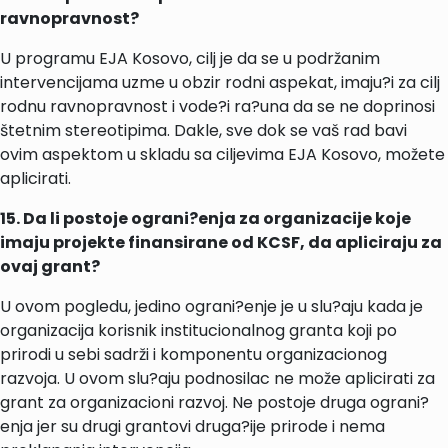
ravnopravnost?
U programu EJA Kosovo, cilj je da se u podržanim
intervencijama uzme u obzir rodni aspekat, imaju?i za cilj
rodnu ravnopravnost i vode?i ra?una da se ne doprinosi
štetnim stereotipima. Dakle, sve dok se vaš rad bavi
ovim aspektom u skladu sa ciljevima EJA Kosovo, možete
aplicirati.
15. Da li postoje ograni?enja za organizacije koje
imaju projekte finansirane od KCSF, da apliciraju za
ovaj grant?
U ovom pogledu, jedino ograni?enje je u slu?aju kada je
organizacija korisnik institucionalnog granta koji po
prirodi u sebi sadrži i komponentu organizacionog
razvoja. U ovom slu?aju podnosilac ne može aplicirati za
grant za organizacioni razvoj. Ne postoje druga ograni?
enja jer su drugi grantovi druga?ije prirode i nema