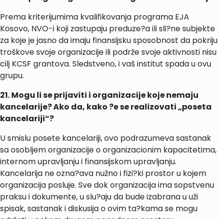
Prema kriterijumima kvalifikovanja programa EJA
Kosovo, NVO-i koji zastupaju preduze?a ili sli?ne subjekte
za koje je jasno da imaju finansijsku sposobnost da pokriju
troškove svoje organizacije ili podrže svoje aktivnosti nisu
cilj KCSF grantova. Sledstveno, i vaš institut spada u ovu
grupu.
21. Mogu li se prijaviti i organizacije koje nemaju
kancelarije? Ako da, kako ?e se realizovati „poseta
kancelariji“?
U smislu posete kancelariji, ovo podrazumeva sastanak
sa osobljem organizacije o organizacionim kapacitetima,
internom upravljanju i finansijskom upravljanju.
Kancelarija ne ozna?ava nužno i fizi?ki prostor u kojem
organizacija posluje. Sve dok organizacija ima sopstvenu
praksu i dokumente, u slu?aju da bude izabrana u uži
spisak, sastanak i diskusija o ovim ta?kama se mogu