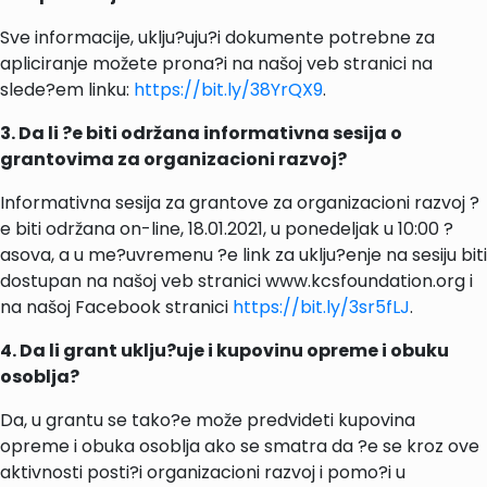
Sve informacije, uklju?uju?i dokumente potrebne za
apliciranje možete prona?i na našoj veb stranici na
slede?em linku:
https://bit.ly/38YrQX9
.
3. Da li ?e biti održana informativna sesija o
grantovima za organizacioni razvoj?
Informativna sesija za grantove za organizacioni razvoj ?
e biti održana on-line, 18.01.2021, u ponedeljak u 10:00 ?
asova, a u me?uvremenu ?e link za uklju?enje na sesiju biti
dostupan na našoj veb stranici www.kcsfoundation.org i
na našoj Facebook stranici
https://bit.ly/3sr5fLJ
.
4. Da li grant uklju?uje i kupovinu opreme i obuku
osoblja?
Da, u grantu se tako?e može predvideti kupovina
opreme i obuka osoblja ako se smatra da ?e se kroz ove
aktivnosti posti?i organizacioni razvoj i pomo?i u