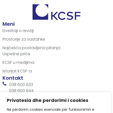
Meni
Izveštaji o reviziji
Prostorije za sastanke
Najčešća postavljena pitanja
Uspešne priče
KCSF u medijima
Istorijat KCSF-a
Kontakt
038 600 633
038 600 644
office@kcsfoundation.org
Privatesia dhe perdorimi i cookies
Besa Imami, Lam A, H1, Kat.12, nr. 65-1, Lakrishtë,
Ne përdorim cookies esenciale për funksionimin e