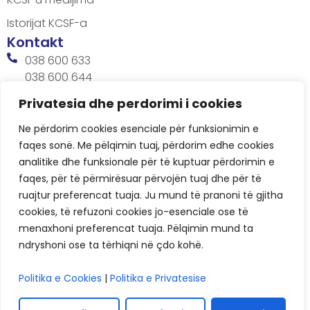
Istorijat KCSF-a
Kontakt
038 600 633
038 600 644
office@kcsfoundation.org
Privatesia dhe perdorimi i cookies
Besa Imami, Lam A, H1, Kat.12, nr. 65-1, Lakrishtë,
Ne përdorim cookies esenciale për funksionimin e
Prishtinë, Kosovë.
faqes sonë. Me pëlqimin tuaj, përdorim edhe cookies
Radno vreme
analitike dhe funksionale për të kuptuar përdorimin e
8:00 AM - 4:00 PM
faqes, për të përmirësuar përvojën tuaj dhe për të
ruajtur preferencat tuaja. Ju mund të pranoni të gjitha
cookies, të refuzoni cookies jo-esenciale ose të
menaxhoni preferencat tuaja. Pëlqimin mund ta
ndryshoni ose ta tërhiqni në çdo kohë.
Politika e Cookies
|
Politika e Privatesise
KCSF © 2026
Politike privatnosti