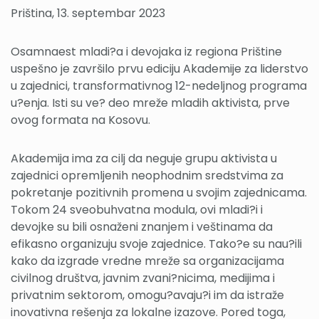
Priština, 13. septembar 2023
Osamnaest mladi?a i devojaka iz regiona Prištine
uspešno je završilo prvu ediciju Akademije za liderstvo
u zajednici, transformativnog 12-nedeljnog programa
u?enja. Isti su ve? deo mreže mladih aktivista, prve
ovog formata na Kosovu.
Akademija ima za cilj da neguje grupu aktivista u
zajednici opremljenih neophodnim sredstvima za
pokretanje pozitivnih promena u svojim zajednicama.
Tokom 24 sveobuhvatna modula, ovi mladi?i i
devojke su bili osnaženi znanjem i veštinama da
efikasno organizuju svoje zajednice. Tako?e su nau?ili
kako da izgrade vredne mreže sa organizacijama
civilnog društva, javnim zvani?nicima, medijima i
privatnim sektorom, omogu?avaju?i im da istraže
inovativna rešenja za lokalne izazove. Pored toga,