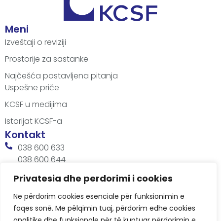
Meni
Izveštaji o reviziji
Prostorije za sastanke
Najčešća postavljena pitanja
Uspešne priče
KCSF u medijima
Istorijat KCSF-a
Kontakt
038 600 633
038 600 644
office@kcsfoundation.org
Privatesia dhe perdorimi i cookies
Besa Imami, Lam A, H1, Kat.12, nr. 65-1, Lakrishtë,
Ne përdorim cookies esenciale për funksionimin e
Prishtinë, Kosovë.
faqes sonë. Me pëlqimin tuaj, përdorim edhe cookies
Radno vreme
analitike dhe funksionale për të kuptuar përdorimin e