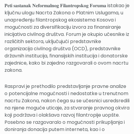
𝐏𝐞𝐭𝐢 𝐬𝐚𝐬𝐭𝐚𝐧𝐚𝐤 𝐍𝐞𝐟𝐨𝐫𝐦𝐚𝐥𝐧𝐨𝐠 𝐅𝐢𝐥𝐚𝐧𝐭𝐫𝐨𝐩𝐬𝐤𝐨𝐠 𝐅𝐨𝐫𝐮𝐦𝐚 istakao je
ključnu ulogu Nacrta Zakona o Platnim Uslugama, u
unapređenju filantropskog ekosistema Kosova i
mogućnosti za diversifikaciju izvora za finansiranje
inicijativa civilnog društva. Forum je okupio učesnike iz
različitih sektora, uključujući predstavnike
organizacija civilnog društva (OCD), predstavnike
državnih institucija, finansijskih institucija i donatorske
zajednice, kako bi zajedno razgovarali o ovom nacrtu
zakona.
Raspravi je prethodilo predstavljanje pravne analize
o potencijalne mogućnosti i nedostatke u trenutnom
nacrtu Zakona, nakon čega su se učesnici usredsredili
na njene moguće uticaje, za stvaranje pravnog okvira
koji podržava i olakšava razvoj filantropije uopšte.
Posebno se razgovaralo o mogućnosti prikupljanja i
doniranja donacija putem interneta, kao i o