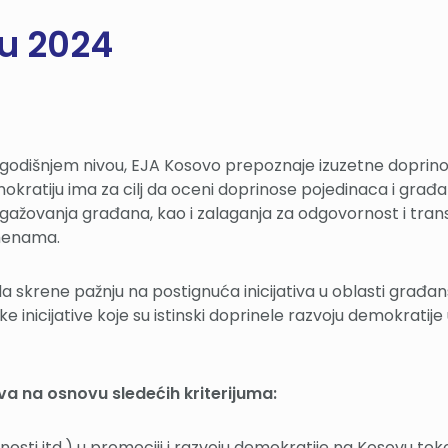
u 2024
na godišnjem nivou, EJA Kosovo prepoznaje izuzetne doprin
tiju ima za cilj da oceni doprinose pojedinaca i građanskih
i angažovanja građana, kao i zalaganja za odgovornost i t
omenama.
a skrene pažnju na postignuća inicijativa u oblasti građ
 inicijative koje su istinski doprinele razvoju demokratije
va na osnovu sledećih kriterijuma:
tivnosti itd.) u promociji i razvoju demokratije na Kosovu t