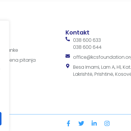
Kontakt
iji
038 600 633
038 600 644
 sastanke
office@kcsfoundation.or
avljena pitanja
e
Besa Imami, Lam A, H1, Kat.1
a
Lakrishtë, Prishtinë, Kosovë
ima
-a