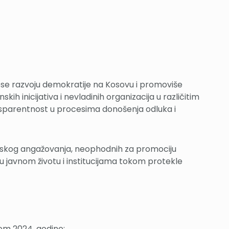
ose razvoju demokratije na Kosovu i promoviše
 inicijativa i nevladinih organizacija u različitim
ransparentnost u procesima donošenja odluka i
anskog angažovanja, neophodnih za promociju
 u javnom životu i institucijama tokom protekle
okom 2024. godine;