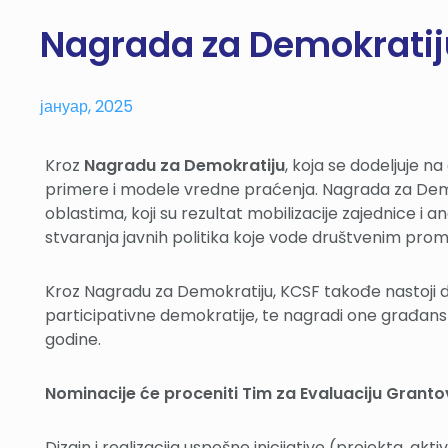
Nagrada za Demokratij
јануар, 2025
Kroz
Nagradu za Demokratiju
, koja se dodeljuje 
primere i modele vredne praćenja. Nagrada za Demokra
oblastima, koji su rezultat mobilizacije zajednice 
stvaranja javnih politika koje vode društvenim pr
Kroz Nagradu za Demokratiju, KCSF takođe nastoji d
participativne demokratije, te nagradi one građanske
godine.
Nominacije će proceniti Tim za Evaluaciju Granto
Dizajn i realizacija uspešne inicijative (projekta, ak