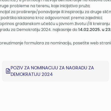
uge probleme na terenu, koje inicijativa pruža;
encijal za proširenje/ponavljanje ili inspiraciju za druge slične
e i podrška iskazana kroz odgovornost prema zajednici;
an doprinos građanskom učešću u javnom životu i/ili kreiranju 
radu za Demokratiju 2024. najkasnije do
14.02.2025. u 2
 i preuzimanje formulara za nominaciju, posetite web stra
POZIV ZA NOMINACIJU ZA NAGRADU ZA
DEMOKRATIJU 2024