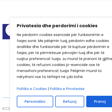
Privatesia dhe perdorimi i cookies
Meni
Izveštaji o reviz
Ne përdorim cookies esenciale për funksionimin e
faqes sonë. Me pëlqimin tuaj, përdorim edhe cookies
Prostorije za
analitike dhe funksionale për të kuptuar përdorimin e
Najčešća post
faqes, për të përmirësuar përvojën tuaj dhe për të
Uspešne prič
ruajtur preferencat tuaja. Ju mund të pranoni të gjith
cookies, të refuzoni cookies jo-esenciale ose të
KCSF u medij
menaxhoni preferencat tuaja. Pëlqimin mund ta
Istorijat KCSF
ndryshoni ose ta tërhiqni në çdo kohë.
Politika e Cookies
|
Politika e Privatesise
Personalizo
Refuzoj
Pranoj
KCSF © 2026
Politike privatnosti
Kolačića