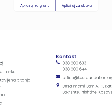
Apliciraj za grant
Apliciraj za obuku
Kontakt
iji
038 600 633
038 600 644
 sastanke
office@kcsfoundation.or
avljena pitanja
e
Besa Imami, Lam A, H1, Kat.1
Lakrishtë, Prishtinë, Kosovë
ima
-a