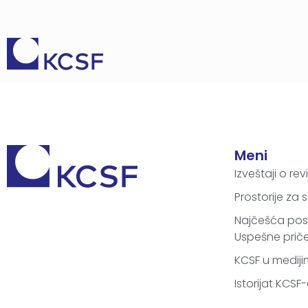
Meni
Izveštaji o reviz
Prostorije za
Najčešća post
Uspešne prič
KCSF u medij
Istorijat KCSF