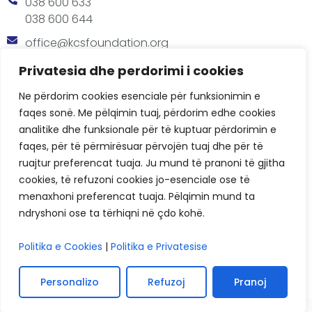
038 600 633
038 600 644
office@kcsfoundation.org
Besa Imami, Lam A, H1, Kat.12, nr. 65-1, Lakrishtë,
Privatesia dhe perdorimi i cookies
Prishtinë, Kosovë.
Ne përdorim cookies esenciale për funksionimin e
Orari
faqes sonë. Me pëlqimin tuaj, përdorim edhe cookies
8:00 AM - 4:00 PM
analitike dhe funksionale për të kuptuar përdorimin e
faqes, për të përmirësuar përvojën tuaj dhe për të
ruajtur preferencat tuaja. Ju mund të pranoni të gjitha
cookies, të refuzoni cookies jo-esenciale ose të
menaxhoni preferencat tuaja. Pëlqimin mund ta
ndryshoni ose ta tërhiqni në çdo kohë.
KCSF © 2026
Politika e Cookies
|
Politika e Privatesise
Politikat e Privatësisë
Cookies
Personalizo
Refuzoj
Pranoj