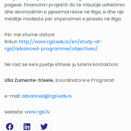
pagesë. Financimi i projektit do të mbulojë udhëtimin
dhe akomodimin e pjesëmarrësve në Riga, si dhe një
mëditje modeste për shpenzimet e jetesës në Riga.
Për më shumë vizitoni
linkun
http://www.rgsl.edu.lv/en/study-at-
rgsl/advanced-programme/objectives/.
Në rast se keni pyetje shtesë. ju lutemi kontaktoni:
Ulla Zumente-Steele
, Koordinatore e Programit
e-mail:
advanced@rgsl.edu.lv
website:
www.rgsl.lv