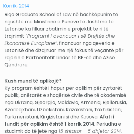
Korrik, 2014
Riga Graduate School of Law në bashkëpunim të
ngushtë me Ministrinë e Punëve të Jashtme të
Letonisë ka filluar zbatimin e projektit të ri të
trajnimit
“Programi i avancuar i së Drejtës dhe
Ekonomisë Europiane”
, financuar nga qeveria e
Letonisë dhe dizajnuar me një fokus të veçantë për
rajonin e Partneritetit Lindor të BE-së dhe Azisë
Qëndrore.
Kush mund të aplikojë?
Ky program është i hapur për aplikim për zyrtarët
publik, anëtarët e shoqërisë civile dhe të akademisë
nga Ukraina, Gjeorgjia, Moldavia, Armenia, Bjellorusia,
Azerbajxhani, Uzbekistani, Kazakistani, Taxhikistani,
Turkmenistani, Kirgizistani si dhe Kosova.
Afati i
fundit për aplikim është
1 korrik 2014
. Periudha e
studimit do të jetë nga
15 shtator – 5 dhjetor 2014
.