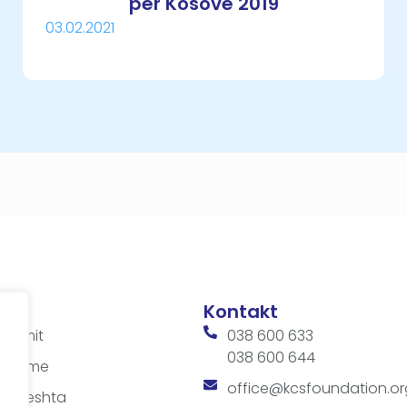
për Kosovë 2019
03.02.2021
Kontakt
ditimit
038 600 633
038 600 644
 takime
office@kcsfoundation.or
 shpeshta