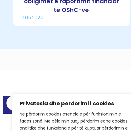
obligimet e raportimit financiar
të OShC-ve
17.05.2024
Menu
Privatesia dhe perdorimi i cookies
Raportet e au
Ne përdorim cookies esenciale për funksionimin e
Hapësirat për
faqes sonë. Me pëlqimin tuaj, përdorim edhe cookies
Pyetjet më të
analitike dhe funksionale për të kuptuar përdorimin e