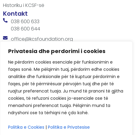
Historiku i KCSF-së
Kontakt
038 600 633
038 600 644
office@kcsfoundation.org
Besa Imami, Lam A, H1, Kat.12, nr. 65-1, Lakrishtë,
Privatesia dhe perdorimi i cookies
Prishtinë, Kosovë.
Ne përdorim cookies esenciale për funksionimin e
Orari
faqes sonë. Me pëlqimin tuaj, përdorim edhe cookies
8:00 AM - 4:00 PM
analitike dhe funksionale për të kuptuar përdorimin e
faqes, për të përmirësuar përvojën tuaj dhe për të
ruajtur preferencat tuaja. Ju mund të pranoni të gjitha
cookies, të refuzoni cookies jo-esenciale ose të
menaxhoni preferencat tuaja. Pëlqimin mund ta
ndryshoni ose ta tërhiqni në çdo kohë.
KCSF © 2026
Politika e Cookies
|
Politika e Privatesise
Politikat e Privatësisë