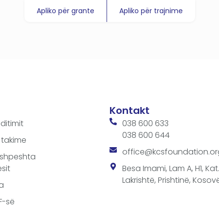
Apliko për grante
Apliko për trajnime
Kontakt
ditimit
038 600 633
038 600 644
 takime
office@kcsfoundation.or
 shpeshta
sit
Besa Imami, Lam A, H1, Kat.1
Lakrishtë, Prishtinë, Kosovë
a
SF-së