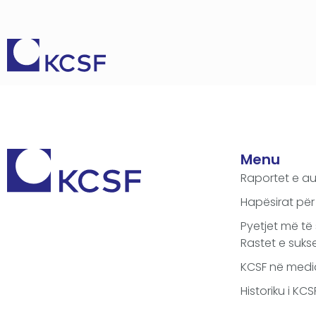
Menu
Raportet e au
Hapësirat për
Pyetjet më të
Rastet e sukse
KCSF në medi
Historiku i KC