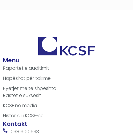
Menu
Raportet e auditimit
Hapësirat për takime
Pyetjet më të shpeshta
Rastet e suksesit
KCSF në media
Historiku i KCSF-së
Kontakt
038 600 633