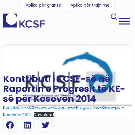
Apliko për grante
Apliko për trajnime
Kontributi i KCSF-së në
Raportin e Progresit të KE-
së për Kosovën 2014
Kontributi-i-KCSF-se-ne-Raportin-e-Progresit-te-KE-se-per-
Kosoven-2014
Download