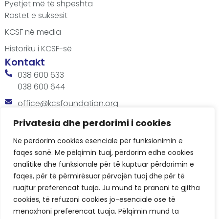
Pyetjet më të shpeshta
Rastet e suksesit
KCSF në media
Historiku i KCSF-së
Kontakt
038 600 633
038 600 644
office@kcsfoundation.org
Besa Imami, Lam A, H1, Kat.12, nr. 65-1, Lakrishtë,
Privatesia dhe perdorimi i cookies
Prishtinë, Kosovë.
Ne përdorim cookies esenciale për funksionimin e
Orari
faqes sonë. Me pëlqimin tuaj, përdorim edhe cookies
8:00 AM - 4:00 PM
analitike dhe funksionale për të kuptuar përdorimin e
faqes, për të përmirësuar përvojën tuaj dhe për të
ruajtur preferencat tuaja. Ju mund të pranoni të gjitha
cookies, të refuzoni cookies jo-esenciale ose të
menaxhoni preferencat tuaja. Pëlqimin mund ta