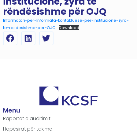
institucione, zyra të
rëndësishme për OJQ
Informatori-per-Informata-kontaktuese-per-institucione-zyra-
te-resdesishme-per-OJQ
Download
Menu
Raportet e auditimit
Hapësirat për takime