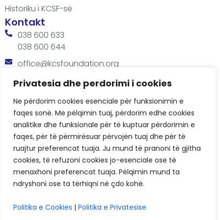
Historiku i KCSF-së
Kontakt
038 600 633
038 600 644
office@kcsfoundation.org
Besa Imami, Lam A, H1, Kat.12, nr. 65-1, Lakrishtë,
Privatesia dhe perdorimi i cookies
Prishtinë, Kosovë.
Ne përdorim cookies esenciale për funksionimin e
Orari
faqes sonë. Me pëlqimin tuaj, përdorim edhe cookies
8:00 AM - 4:00 PM
analitike dhe funksionale për të kuptuar përdorimin e
faqes, për të përmirësuar përvojën tuaj dhe për të
ruajtur preferencat tuaja. Ju mund të pranoni të gjitha
cookies, të refuzoni cookies jo-esenciale ose të
menaxhoni preferencat tuaja. Pëlqimin mund ta
ndryshoni ose ta tërhiqni në çdo kohë.
KCSF © 2026
Politika e Cookies
|
Politika e Privatesise
Politikat e Privatësisë