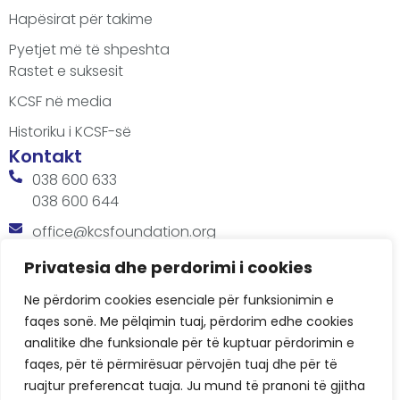
Hapësirat për takime
Pyetjet më të shpeshta
Rastet e suksesit
KCSF në media
Historiku i KCSF-së
Kontakt
038 600 633
038 600 644
office@kcsfoundation.org
Besa Imami, Lam A, H1, Kat.12, nr. 65-1, Lakrishtë,
Privatesia dhe perdorimi i cookies
Prishtinë, Kosovë.
Ne përdorim cookies esenciale për funksionimin e
Orari
faqes sonë. Me pëlqimin tuaj, përdorim edhe cookies
8:00 AM - 4:00 PM
analitike dhe funksionale për të kuptuar përdorimin e
faqes, për të përmirësuar përvojën tuaj dhe për të
ruajtur preferencat tuaja. Ju mund të pranoni të gjitha