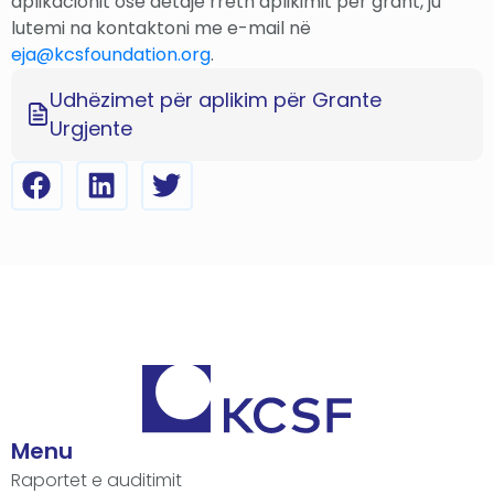
aplikacionit ose detaje rreth aplikimit për grant, ju
lutemi na kontaktoni me e-mail në
eja@kcsfoundation.org
.
Udhëzimet për aplikim për Grante
Urgjente
Menu
Raportet e auditimit