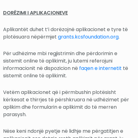
DORËZIMI I APLIKACIONEVE
Aplikantët duhet t’i dorëzojnë aplikacionet e tyre të
plotësuara nëpërmjet
grants.kcsfoundation.org
.
Për udhëzime mbi regjistrimin dhe përdorimin e
sistemit online të aplikimit, ju lutemi referojuni
informacionit në dispozicion në
faqen e internetit
të
sistemit online të aplikimit.
Vetëm aplikacionet që i përmbushin plotësisht
kërkesat e thirrjes të përshkruara në udhëzimet për
aplikim dhe formularin e aplikimit do të merren
parasysh.
Nëse keni ndonjë pyetje në lidhje me përgatitjen e