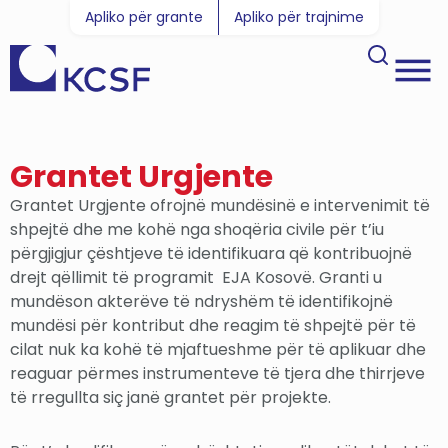
Apliko për grante
Apliko për trajnime
Grantet Urgjente
Grantet Urgjente ofrojnë mundësinë e intervenimit të
shpejtë dhe me kohë nga shoqëria civile për t’iu
përgjigjur çështjeve të identifikuara që kontribuojnë
drejt qëllimit të programit EJA Kosovë. Granti u
mundëson akterëve të ndryshëm të identifikojnë
mundësi për kontribut dhe reagim të shpejtë për të
cilat nuk ka kohë të mjaftueshme për të aplikuar dhe
reaguar përmes instrumenteve të tjera dhe thirrjeve
të rregullta siç janë grantet për projekte.