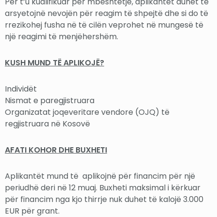
Për t’u kualifikuar për mbështetje, aplikantët duhet të
arsyetojnë nevojën për reagim të shpejtë dhe si do të
rrezikohej fusha në të cilën veprohet në mungesë të
një reagimi të menjëhershëm.
KUSH MUND TË APLIKOJË?
Individët
Nismat e paregjistruara
Organizatat joqeveritare vendore (OJQ) të
regjistruara në Kosovë
AFATI KOHOR DHE BUXHETI
Aplikantët mund të aplikojnë për financim për një
periudhë deri në 12 muaj. Buxheti maksimal i kërkuar
për financim nga kjo thirrje nuk duhet të kalojë 3.000
EUR për grant.