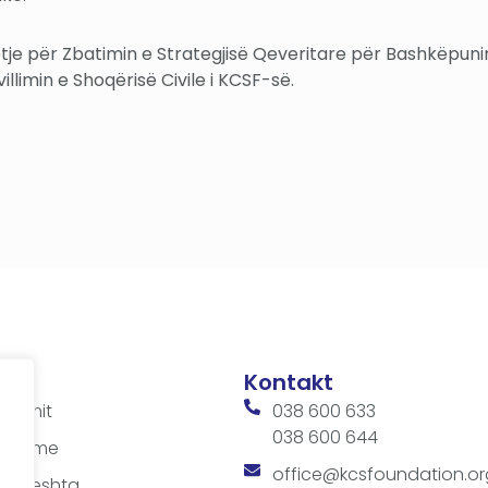
tetje për Zbatimin e Strategjisë Qeveritare për Bashkëpuni
limin e Shoqërisë Civile i KCSF-së.
Kontakt
ditimit
038 600 633
038 600 644
 takime
office@kcsfoundation.or
 shpeshta