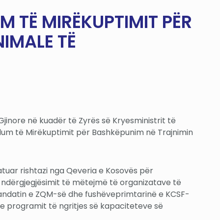
TË MIRËKUPTIMIT PËR
IMALE TË
 Gjinore në kuadër të Zyrës së Kryesministrit të
um të Mirëkuptimit për Bashkëpunim në Trajnimin
uar rishtazi nga Qeveria e Kosovës për
 e ndërgjegjësimit të mëtejmë të organizatave të
 mandatin e ZQM-së dhe fushëveprimtarinë e KCSF-
 programit të ngritjes së kapaciteteve së