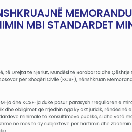
NSHKRUAJNË MEMORANDUM 
IMIN MBI STANDARDET MIN
rë, të Drejta të Njeriut, Mundësi të Barabarta dhe Çështje
Kosovar për Shoqëri Civile (KCSF), nënshkruan Memorand
-ja dhe KCSF-ja duke pasur parasysh rregulloren e mirat
ik dhe obligimet që rrjedhin nga ky akt juridik, rëndësinë
tandardeve minimale të konsultimeve publike, si dhe vetë
hme në mes të dy subjekteve për hartimin dhe zbatimin e
ike.