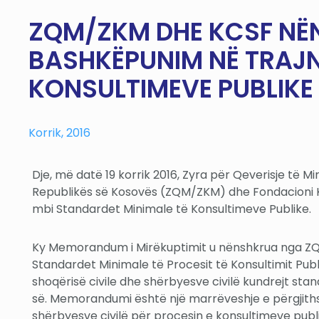
ZQM/ZKM DHE KCSF NË
BASHKËPUNIM NË TRAJN
KONSULTIMEVE PUBLIKE
Korrik, 2016
Dje, më datë 19 korrik 2016, Zyra për Qeverisje të Mi
Republikës së Kosovës (ZQM/ZKM) dhe Fondacioni 
mbi Standardet Minimale të Konsultimeve Publike.
Ky Memorandum i Mirëkuptimit u nënshkrua nga ZQM
Standardet Minimale të Procesit të Konsultimit Publ
shoqërisë civile dhe shërbyesve civilë kundrejt s
së. Memorandumi është një marrëveshje e përgjiths
shërbyesve civilë për procesin e konsultimeve publ