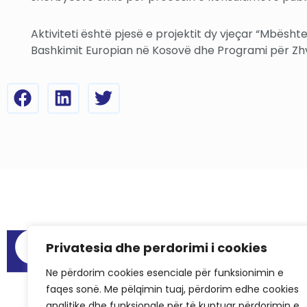
Aktiviteti është pjesë e projektit dy vjeçar “Mbësh
Bashkimit Europian në Kosovë dhe Programi për Zhvil
Menu
Privatesia dhe perdorimi i cookies
Raportet e au
Ne përdorim cookies esenciale për funksionimin e
Hapësirat për
faqes sonë. Me pëlqimin tuaj, përdorim edhe cookies
Pyetjet më të
analitike dhe funksionale për të kuptuar përdorimin e