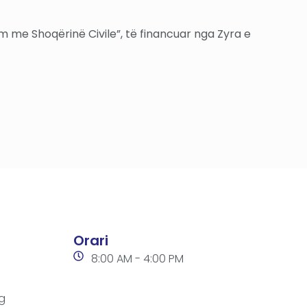
m me Shoqërinë Civile”, të financuar nga Zyra e
Orari
8:00 AM - 4:00 PM
g