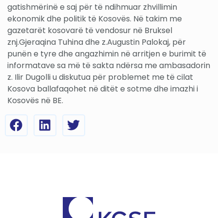
gatishmërinë e saj për të ndihmuar zhvillimin
ekonomik dhe politik të Kosovës. Në takim me
gazetarët kosovarë të vendosur në Bruksel
znj.Gjeraqina Tuhina dhe z.Augustin Palokaj, për
punën e tyre dhe angazhimin në arritjen e burimit të
informatave sa më të sakta ndërsa me ambasadorin
z. Ilir Dugolli u diskutua për problemet me të cilat
Kosova ballafaqohet në ditët e sotme dhe imazhi i
Kosovës në BE.