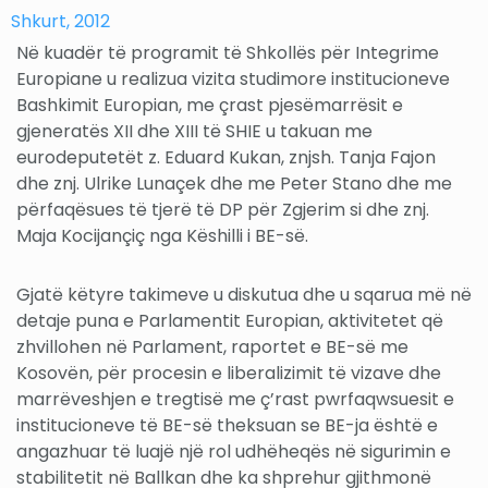
Shkurt, 2012
Në kuadër të programit të Shkollës për Integrime
Europiane u realizua vizita studimore institucioneve
Bashkimit Europian, me çrast pjesëmarrësit e
gjeneratës XII dhe XIII të SHIE u takuan me
eurodeputetët z. Eduard Kukan, znjsh. Tanja Fajon
dhe znj. Ulrike Lunaçek dhe me Peter Stano dhe me
përfaqësues të tjerë të DP për Zgjerim si dhe znj.
Maja Kocijançiç nga Këshilli i BE-së.
Gjatë këtyre takimeve u diskutua dhe u sqarua më në
detaje puna e Parlamentit Europian, aktivitetet që
zhvillohen në Parlament, raportet e BE-së me
Kosovën, për procesin e liberalizimit të vizave dhe
marrëveshjen e tregtisë me ç’rast pwrfaqwsuesit e
institucioneve të BE-së theksuan se BE-ja është e
angazhuar të luajë një rol udhëheqës në sigurimin e
stabilitetit në Ballkan dhe ka shprehur gjithmonë