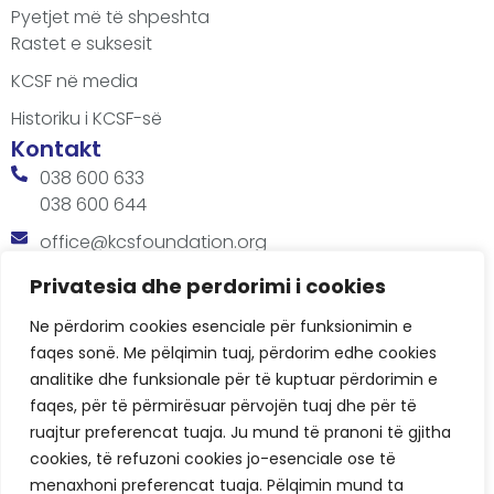
Pyetjet më të shpeshta
Rastet e suksesit
KCSF në media
Historiku i KCSF-së
Kontakt
038 600 633
038 600 644
office@kcsfoundation.org
Besa Imami, Lam A, H1, Kat.12, nr. 65-1, Lakrishtë,
Privatesia dhe perdorimi i cookies
Prishtinë, Kosovë.
Ne përdorim cookies esenciale për funksionimin e
Orari
faqes sonë. Me pëlqimin tuaj, përdorim edhe cookies
8:00 AM - 4:00 PM
analitike dhe funksionale për të kuptuar përdorimin e
faqes, për të përmirësuar përvojën tuaj dhe për të
ruajtur preferencat tuaja. Ju mund të pranoni të gjitha
cookies, të refuzoni cookies jo-esenciale ose të
menaxhoni preferencat tuaja. Pëlqimin mund ta