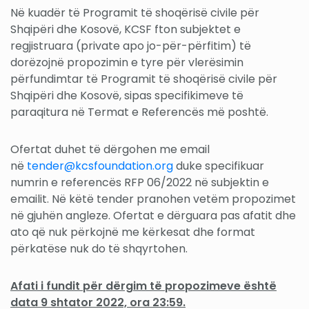
Në kuadër të Programit të shoqërisë civile për
Shqipëri dhe Kosovë, KCSF fton subjektet e
regjistruara (private apo jo-për-përfitim) të
dorëzojnë propozimin e tyre për vlerësimin
përfundimtar të Programit të shoqërisë civile për
Shqipëri dhe Kosovë, sipas specifikimeve të
paraqitura në Termat e Referencës më poshtë.
Ofertat duhet të dërgohen me email
në
tender@kcsfoundation.org
duke specifikuar
numrin e referencës RFP 06/2022 në subjektin e
emailit. Në këtë tender pranohen vetëm propozimet
në gjuhën angleze. Ofertat e dërguara pas afatit dhe
ato që nuk përkojnë me kërkesat dhe format
përkatëse nuk do të shqyrtohen.
Afati i fundit për dërgim të propozimeve është
data 9 shtator 2022, ora 23:59.