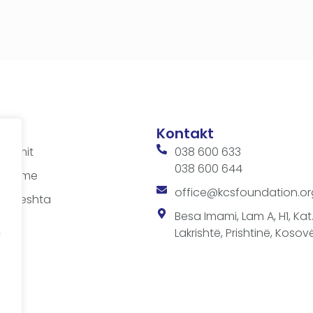
Kontakt
ditimit
038 600 633
038 600 644
 takime
office@kcsfoundation.or
 shpeshta
sit
Besa Imami, Lam A, H1, Kat.1
Lakrishtë, Prishtinë, Kosovë
a
a
SF-së