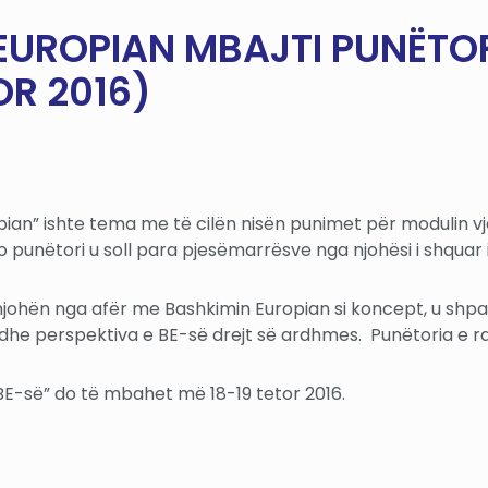
EUROPIAN MBAJTI PUNËTOR
R 2016)
ian” ishte tema me të cilën nisën punimet për modulin vj
 punëtori u soll para pjesëmarrësve nga njohësi i shquar i 
johën nga afër me Bashkimin Europian si koncept, u shpalos 
es dhe perspektiva e BE-së drejt së ardhmes. Punëtoria e
 BE-së” do të mbahet më 18-19 tetor 2016.