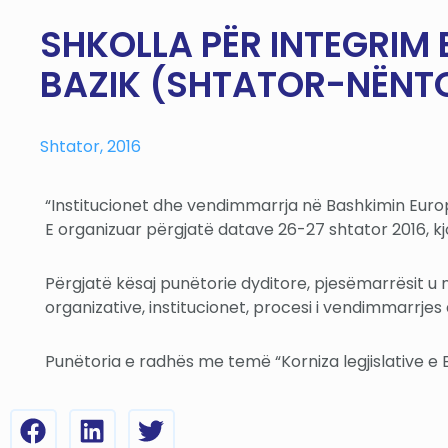
SHKOLLA PËR INTEGRIM 
BAZIK (SHTATOR-NËNTO
Shtator, 2016
“Institucionet dhe vendimmarrja në Bashkimin Europ
E organizuar përgjatë datave 26-27 shtator 2016, kjo
Përgjatë kësaj punëtorie dyditore, pjesëmarrësit u n
organizative, institucionet, procesi i vendimmarrj
Punëtoria e radhës me temë “Korniza legjislative e