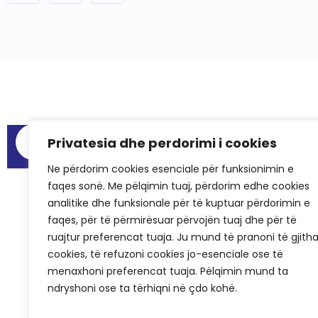
Menu
Privatesia dhe perdorimi i cookies
Raportet e au
Ne përdorim cookies esenciale për funksionimin e
Hapësirat për
faqes sonë. Me pëlqimin tuaj, përdorim edhe cookies
Pyetjet më të
analitike dhe funksionale për të kuptuar përdorimin e
Rastet e sukse
faqes, për të përmirësuar përvojën tuaj dhe për të
ruajtur preferencat tuaja. Ju mund të pranoni të gjith
KCSF në medi
cookies, të refuzoni cookies jo-esenciale ose të
Historiku i KC
menaxhoni preferencat tuaja. Pëlqimin mund ta
ndryshoni ose ta tërhiqni në çdo kohë.