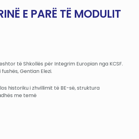
INË E PARË TË MODULIT
eshtor të Shkollës për Integrim Europian nga KCSF.
fushës, Gentian Elezi.
historiku i zhvillimit të BE-së, struktura
 radhës me temë