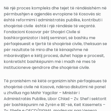
Në një proces kompleks dhe tejet të rëndësishëm në
përmbushjen e agjendës evropiane të Kosovës sic
është reformimi i administratës publike, kontributi i
shoqërisë civile është i një rëndësie të veçantë.
Fondacioni Kosovar për Shoqëri Civile si
bashkorganizator i këtij seminari, së bashku me
përfaqësuesit e tjertë të shoqërisë civile, theksuan se
për rezultate të mira dhe të kënaqshme në
mbarëvajtjen e këtij procesi, duhet hapje e procesit,
konkretisht bashkëpunim më i madh në mes të
institucioneve qendrore dhe shoqërisë civile.
Të pranishëm në këtë organizim ishin përfaqësues të
shoqërisë civile në Kosovë, ndërsa diskutimi në panel
u zhvillua nga Mahir Yagcilar – Ministër i
Administratës Publike, Libor Chlad – Zv. Shef i sektorit
për bashkëpunim në Zyrën e BE-së, Keit Kasemets –
Zv. Shefe e OECD/SIGMA, moderuar nga Venera