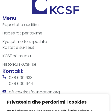
Menu
Raportet e auditimit
Hapësirat për takime
Pyetjet më të shpeshta
Rastet e suksesit
KCSF në media
Historiku i KCSF-së
Kontakt
038 600 633
038 600 644
office@kcsfoundation.org
Besa Imami, Lam A, H1, Kat.12, nr. 65-1, Lakrishtë,
Privatesia dhe perdorimi i cookies
Prishtinë, Kosovë.