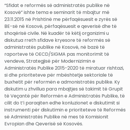
“Sfidat e reformës së administratës publike në
Kosovë” ishte tema e seminarit të mbajtur më
23.11.2015 në Prishtinë me përfaqësuesit e zyrës së
BE-së në Kosovë, përfaqësuesit e qeverisë dhe të
shoqërisë civile. Në kuadër të këtij organizimi u
diskutua rreth sfidave kryesore të reformës së
administratës publike në Kosovë, në bazë të
raporteve të OECD/SIGMA pas monitorimit të
vendeve, Strategjisë për Modernizimin e
Administratës Publike 2015-2020 të miratuar rishtazi,
si dhe prioriteteve për mbështetje sektoriale të
buxhetit për reformën e admonistratës publike. Ky
diskutim u zhvillua para mbajtjes së takimit të Grupit
të Veçantë për Reformën e Administratës Publike, të
cilit do t’i paraqiten edhe konluzionet e diskutimit si
instrumenti për diskutimin e prioriteteve të Reformës
së Administratës Publike në mes të Komisionit
Evropian dhe Qeverisë së Kosovës.