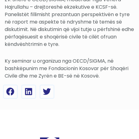
Hajrullahu – drejtoreshë ekzekutive e KCSF-së.
Panelistët fillimisht prezantuan perspektivën e tyre
në raport me aspekte të ndryshme të temës së
diskutimit. Në diskutimin që vijoi tutje u përfshinë edhe
përfaqësuesit e shoqërisë civile të cilët ofruan
këndvështrimin e tyre.
Ky seminar u organizua nga OECD/SIGMA, në
bashkëpunim me Fondacionin Kosovar për Shoqëri
Civile dhe me Zyrën e BE-së në Kosovë.