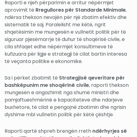
Raporti e njeh përparimin e arritur nëpërmjet
aprovimit të
Rregullores për Standarde Minimale
,
ndërsa thekson nevojën për një zbatim efektiv dhe
sistematik të saj. Paralelisht me këtë, ngrit
shqetësimin me mungesën e vullnetit politik për të
siguruar pjesëmarrje të duhur të shoqërisë civile, e
cila shfaqet edhe nëpërmjet konsultimeve të
kufizuara për ligje e strategji të cilat bartin interesa
të veçanta politike e ekonomike.
Sa i përket zbatimit të
Strategjisë qeveritare për
bashkëpunim me shoqërinë civile
, raporti thekson
mungesën e angazhimit nga shumë ministri dhe
pamjaftueshmërinë e kapaciteteve dhe ndarjeve
buxhetore, të cilat e pengojnë zbatimin dhe ngrisin
dyshime mbi vullnetin politik për këtë çështje.
Raporti qartë shpreh brengën rreth
ndërhyrjes së