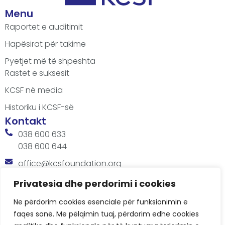
Menu
Raportet e auditimit
Hapësirat për takime
Pyetjet më të shpeshta
Rastet e suksesit
KCSF në media
Historiku i KCSF-së
Kontakt
038 600 633
038 600 644
office@kcsfoundation.org
Besa Imami, Lam A, H1, Kat.12, nr. 65-1, Lakrishtë,
Privatesia dhe perdorimi i cookies
Prishtinë, Kosovë.
Ne përdorim cookies esenciale për funksionimin e
Orari
faqes sonë. Me pëlqimin tuaj, përdorim edhe cookies
8:00 AM - 4:00 PM