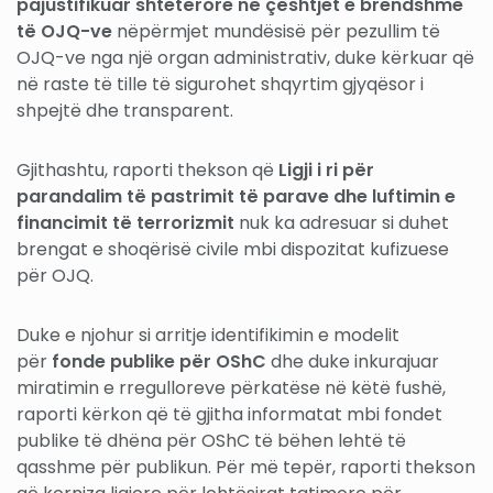
pajustifikuar shtetërore në çështjet e brendshme
të OJQ-ve
nëpërmjet mundësisë për pezullim të
OJQ-ve nga një organ administrativ, duke kërkuar që
në raste të tille të sigurohet shqyrtim gjyqësor i
shpejtë dhe transparent.
Gjithashtu, raporti thekson që
Ligji i ri për
parandalim të pastrimit të parave dhe luftimin e
financimit të terrorizmit
nuk ka adresuar si duhet
brengat e shoqërisë civile mbi dispozitat kufizuese
për OJQ.
Duke e njohur si arritje identifikimin e modelit
për
fonde publike për OShC
dhe duke inkurajuar
miratimin e rregulloreve përkatëse në këtë fushë,
raporti kërkon që të gjitha informatat mbi fondet
publike të dhëna për OShC të bëhen lehtë të
qasshme për publikun. Për më tepër, raporti thekson