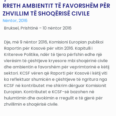
RRETH AMBIENTIT TË FAVORSHËM PËR
ZHVILLIM TË SHOQËRISË CIVILE
Nëntor, 2016
Bruksel, Prishtinë – 10 nëntor 2016
Dje, më 9 nëntor 2016, Komisioni Europian publikoi
Raportin për Kosovë për vitin 2016. Kapitulli i
Kritereve Politike, ndër të tjera përfshin edhe një
vlerësim të çështjeve kryesore mbi shoqërinë civile
dhe ambientin e favorshëm për veprimtarinë e këtij
sektori. KCSF vëren që Raporti për Kosovë i këtij viti
ka reflektuar shumicën e çështjeve të ngritura nga
KCSF në kontributet me shkrim dërguar Komisionit
Europian. Kontributet e KCSF-së bazohen në
hulumtimin dhe avokimin e rregullt e të gjerë për
zhvillimin e shoqërisë civile.