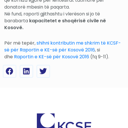
që korniza ligjore për lehtësirat tatimore për
donatorë mbesin të paqarta.
Në fund, raporti gjithashtu i vlerëson si jo të
barabarta
kapacitetet e shoqërisë civile në
Kosovë.
Për më tepër,
shihni kontributin me shkrim të KCSF-
së për Raportin e KE-së për Kosovë 2016
, si
dhe
Raportin e KE-së për Kosovë 2016
(fq 9-11).