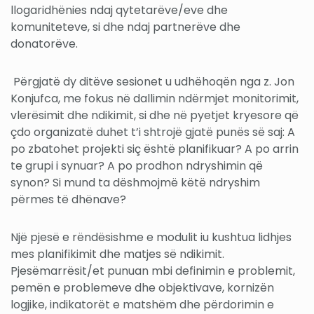
llogaridhënies ndaj qytetarëve/eve dhe
komuniteteve, si dhe ndaj partnerëve dhe
donatorëve.
Përgjatë dy ditëve sesionet u udhëhoqën nga z. Jon
Konjufca, me fokus në dallimin ndërmjet monitorimit,
vlerësimit dhe ndikimit, si dhe në pyetjet kryesore që
çdo organizatë duhet t’i shtrojë gjatë punës së saj: A
po zbatohet projekti siç është planifikuar? A po arrin
te grupi i synuar? A po prodhon ndryshimin që
synon? Si mund ta dëshmojmë këtë ndryshim
përmes të dhënave?
Një pjesë e rëndësishme e modulit iu kushtua lidhjes
mes planifikimit dhe matjes së ndikimit.
Pjesëmarrësit/et punuan mbi definimin e problemit,
pemën e problemeve dhe objektivave, kornizën
logjike, indikatorët e matshëm dhe përdorimin e