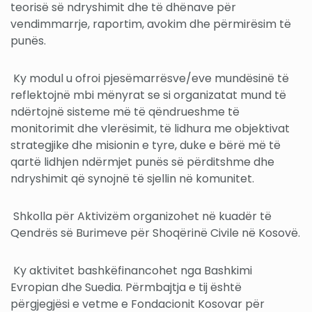
teorisë së ndryshimit dhe të dhënave për
vendimmarrje, raportim, avokim dhe përmirësim të
punës.
Ky modul u ofroi pjesëmarrësve/eve mundësinë të
reflektojnë mbi mënyrat se si organizatat mund të
ndërtojnë sisteme më të qëndrueshme të
monitorimit dhe vlerësimit, të lidhura me objektivat
strategjike dhe misionin e tyre, duke e bërë më të
qartë lidhjen ndërmjet punës së përditshme dhe
ndryshimit që synojnë të sjellin në komunitet.
Shkolla për Aktivizëm organizohet në kuadër të
Qendrës së Burimeve për Shoqërinë Civile në Kosovë.
Ky aktivitet bashkëfinancohet nga Bashkimi
Evropian dhe Suedia. Përmbajtja e tij është
përgjegjësi e vetme e Fondacionit Kosovar për