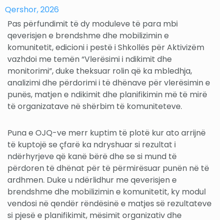
Qershor, 2026
Pas përfundimit të dy moduleve të para mbi
qeverisjen e brendshme dhe mobilizimin e
komunitetit, edicioni i pestë i Shkollës për Aktivizëm
vazhdoi me temën “Vlerësimi i ndikimit dhe
monitorimi”, duke theksuar rolin që ka mbledhja,
analizimi dhe përdorimi i të dhënave për vlerësimin e
punës, matjen e ndikimit dhe planifikimin më të mirë
të organizatave në shërbim të komuniteteve.
Puna e OJQ-ve merr kuptim të plotë kur ato arrijnë
të kuptojë se çfarë ka ndryshuar si rezultat i
ndërhyrjeve që kanë bërë dhe se si mund të
përdoren të dhënat për të përmirësuar punën në të
ardhmen. Duke u ndërlidhur me qeverisjen e
brendshme dhe mobilizimin e komunitetit, ky modul
vendosi në qendër rëndësinë e matjes së rezultateve
si pjesë e planifikimit, mësimit organizativ dhe