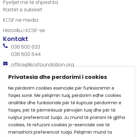
Pyetjet më të shpeshta
Rastet e suksesit
KCSF në media
Historiku i KCSF-së
Kontakt
038 600 633
038 600 644
office@kcsfoundation.org
Besa Imami, Lam A, H1, Kat.12, nr. 65-1, Lakrishtë,
Privatesia dhe perdorimi i cookies
Prishtinë, Kosovë.
Ne përdorim cookies esenciale për funksionimin e
Orari
faqes sonë. Me pëlqimin tuaj, përdorim edhe cookies
8:00 AM - 4:00 PM
analitike dhe funksionale për të kuptuar përdorimin e
faqes, për të përmirësuar përvojën tuaj dhe për të
ruajtur preferencat tuaja. Ju mund të pranoni të gjitha
cookies, të refuzoni cookies jo-esenciale ose të
menaxhoni preferencat tuaja. Pëlqimin mund ta