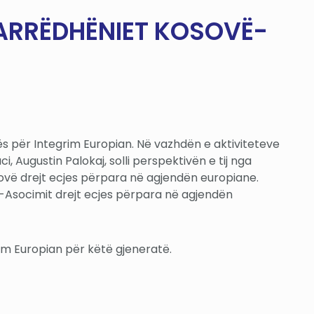
MARRËDHËNIET KOSOVË-
ës për Integrim Europian. Në vazhdën e aktiviteteve
, Augustin Palokaj, solli perspektivën e tij nga
 Kosovë drejt ecjes përpara në agjendën europiane.
im-Asocimit drejt ecjes përpara në agjendën
im Europian për këtë gjeneratë.