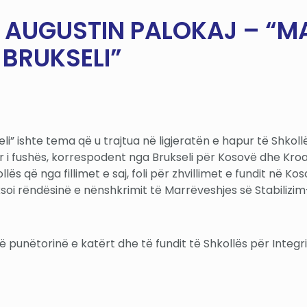
A AUGUSTIN PALOKAJ – “
 BRUKSELI”
” ishte tema që u trajtua në ligjeratën e hapur të Shkoll
r i fushës, korrespodent nga Brukseli për Kosovë dhe Kroaci
kollës që nga fillimet e saj, foli për zhvillimet e fundit në
eksoi rëndësinë e nënshkrimit të Marrëveshjes së Stabiliz
 punëtorinë e katërt dhe të fundit të Shkollës për Integr