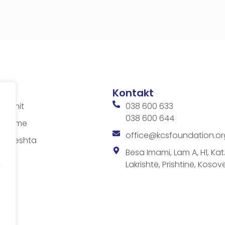
Kontakt
ditimit
038 600 633
038 600 644
 takime
office@kcsfoundation.or
 shpeshta
sit
Besa Imami, Lam A, H1, Kat.1
Lakrishtë, Prishtinë, Kosovë
a
a
SF-së