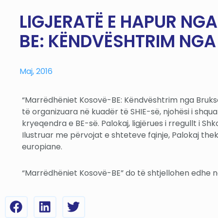
LIGJERATË E HAPUR NG
BE: KËNDVËSHTRIM NGA
Maj, 2016
“Marrëdhëniet Kosovë-BE: Këndvështrim nga Brukseli
të organizuara në kuadër të SHIE-së, njohësi i shqua
kryeqendra e BE-së. Palokaj, ligjërues i rregullt i Sh
Ilustruar me përvojat e shteteve fqinje, Palokaj th
europiane.
“Marrëdhëniet Kosovë-BE” do të shtjellohen edhe në