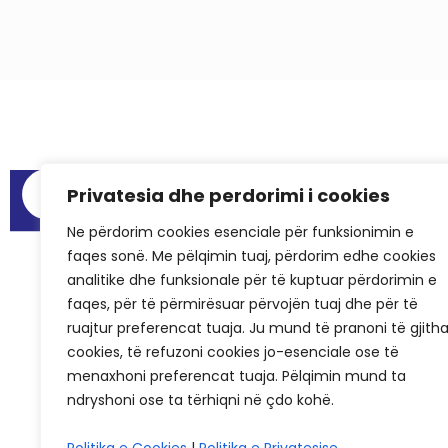
Menu
Privatesia dhe perdorimi i cookies
Raportet e au
Ne përdorim cookies esenciale për funksionimin e
Hapësirat për
faqes sonë. Me pëlqimin tuaj, përdorim edhe cookies
Pyetjet më të
analitike dhe funksionale për të kuptuar përdorimin e
Rastet e sukse
faqes, për të përmirësuar përvojën tuaj dhe për të
ruajtur preferencat tuaja. Ju mund të pranoni të gjith
KCSF në medi
cookies, të refuzoni cookies jo-esenciale ose të
Historiku i KC
menaxhoni preferencat tuaja. Pëlqimin mund ta
ndryshoni ose ta tërhiqni në çdo kohë.