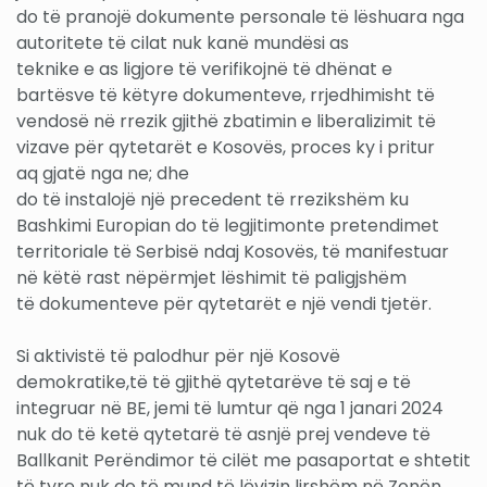
do të pranojë dokumente personale të lëshuara nga
autoritete të cilat nuk kanë mundësi as
teknike e as ligjore të verifikojnë të dhënat e
bartësve të këtyre dokumenteve, rrjedhimisht të
vendosë në rrezik gjithë zbatimin e liberalizimit të
vizave për qytetarët e Kosovës, proces ky i pritur
aq gjatë nga ne; dhe
do të instalojë një precedent të rrezikshëm ku
Bashkimi Europian do të legjitimonte pretendimet
territoriale të Serbisë ndaj Kosovës, të manifestuar
në këtë rast nëpërmjet lëshimit të paligjshëm
të dokumenteve për qytetarët e një vendi tjetër.
Si aktivistë të palodhur për një Kosovë
demokratike,të të gjithë qytetarëve të saj e të
integruar në BE, jemi të lumtur që nga 1 janari 2024
nuk do të ketë qytetarë të asnjë prej vendeve të
Ballkanit Perëndimor të cilët me pasaportat e shtetit
të tyre nuk do të mund të lëvizin lirshëm në Zonën