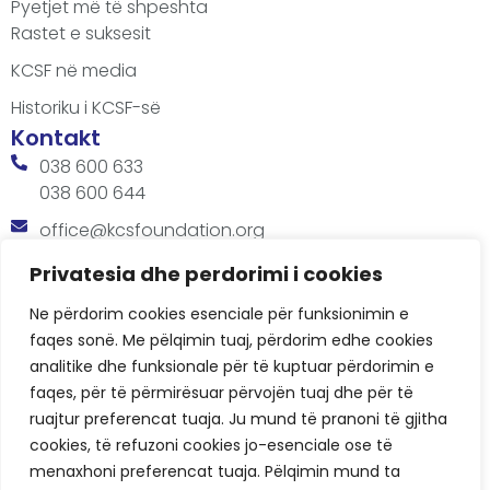
Pyetjet më të shpeshta
Rastet e suksesit
KCSF në media
Historiku i KCSF-së
Kontakt
038 600 633
038 600 644
office@kcsfoundation.org
Besa Imami, Lam A, H1, Kat.12, nr. 65-1, Lakrishtë,
Privatesia dhe perdorimi i cookies
Prishtinë, Kosovë.
Ne përdorim cookies esenciale për funksionimin e
Orari
faqes sonë. Me pëlqimin tuaj, përdorim edhe cookies
8:00 AM - 4:00 PM
analitike dhe funksionale për të kuptuar përdorimin e
faqes, për të përmirësuar përvojën tuaj dhe për të
ruajtur preferencat tuaja. Ju mund të pranoni të gjitha
cookies, të refuzoni cookies jo-esenciale ose të
menaxhoni preferencat tuaja. Pëlqimin mund ta