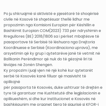
Po ju shkruajmë si aktivistë e pjesëtarë të shoqërisë
civile në Kosovë të shqetësuar thellë lidhur me
propozimin nga Komisioni Europian për Këshillin e
Bashkimit Europian COM(2023) 733 për ndryshimin e
Rregullores (BE) 2018/1806 sa i përket mbajtësve të
pasaportave të Serbisë të lëshuara nga Drejtoria
Koordinuese e Serbisë (Koordinaciona uprava), me
arsyetimin që ky grup i qytetarëve janë të vetmit në
Ballkanin Perëndimor që nuk do të gëzojnë liri të
lëvizjes në Zonën Shengen.
Ky propozim i juaji vjen në një kohë kur qytetarët
serbë të Kosovës kanë filluar që masivisht të
aplikojnë
për pasaporta të Kosovës, duke ushtruar të drejtën e
tyre të garantuar me Kushtetutë dhe legjislacionin e
aplikueshëm, si dhe kur institucionet e Kosovës në
bashkëpunim me organet tjera të sigurisë si KFOR-i