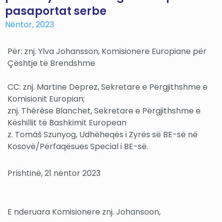
pasaportat serbe
Nëntor, 2023
Për: znj. Ylva Johansson, Komisionere Europiane për
Çështje të Brendshme
CC: znj. Martine Deprez, Sekretare e Përgjithshme e
Komisionit Europian;
znj. Thérèse Blanchet, Sekretare e Përgjithshme e
Këshillit të Bashkimit European
z. Tomáš Szunyog, Udhëheqës i Zyrës së BE-së në
Kosovë/Përfaqësues Special i BE-së.
Prishtinë, 21 nëntor 2023
E nderuara Komisionere znj. Johansoon,