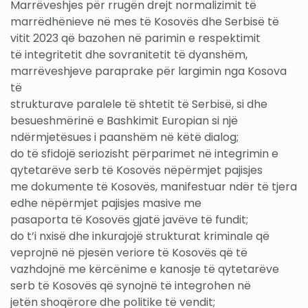
Marrëveshjes për rrugën drejt normalizimit të
marrëdhënieve në mes të Kosovës dhe Serbisë të
vitit 2023 që bazohen në parimin e respektimit
të integritetit dhe sovranitetit të dyanshëm,
marrëveshjeve paraprake për largimin nga Kosova
të
strukturave paralele të shtetit të Serbisë, si dhe
besueshmërinë e Bashkimit Europian si një
ndërmjetësues i paanshëm në këtë dialog;
do të sfidojë seriozisht përparimet në integrimin e
qytetarëve serb të Kosovës nëpërmjet pajisjes
me dokumente të Kosovës, manifestuar ndër të tjera
edhe nëpërmjet pajisjes masive me
pasaporta të Kosovës gjatë javëve të fundit;
do t’i nxisë dhe inkurajojë strukturat kriminale që
veprojnë në pjesën veriore të Kosovës që të
vazhdojnë me kërcënime e kanosje të qytetarëve
serb të Kosovës që synojnë të integrohen në
jetën shoqërore dhe politike të vendit;