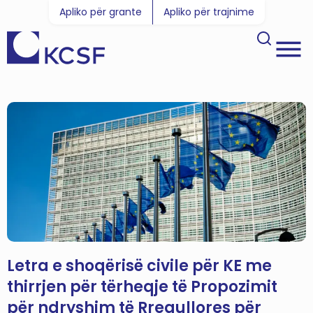
Apliko për grante
Apliko për trajnime
Letra e shoqërisë civile për KE me
thirrjen për tërheqje të Propozimit
për ndryshim të Rregullores për