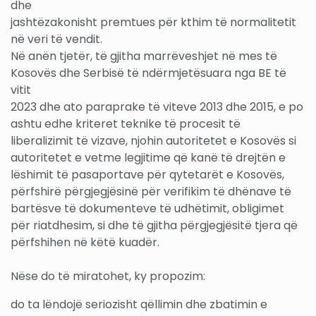
dhe
jashtëzakonisht premtues për kthim të normalitetit
në veri të vendit.
Në anën tjetër, të gjitha marrëveshjet në mes të
Kosovës dhe Serbisë të ndërmjetësuara nga BE të
vitit
2023 dhe ato paraprake të viteve 2013 dhe 2015, e po
ashtu edhe kriteret teknike të procesit të
liberalizimit të vizave, njohin autoritetet e Kosovës si
autoritetet e vetme legjitime që kanë të drejtën e
lëshimit të pasaportave për qytetarët e Kosovës,
përfshirë përgjegjësinë për verifikim të dhënave të
bartësve të dokumenteve të udhëtimit, obligimet
për riatdhesim, si dhe të gjitha përgjegjësitë tjera që
përfshihen në këtë kuadër.
Nëse do të miratohet, ky propozim:
do ta lëndojë seriozisht qëllimin dhe zbatimin e