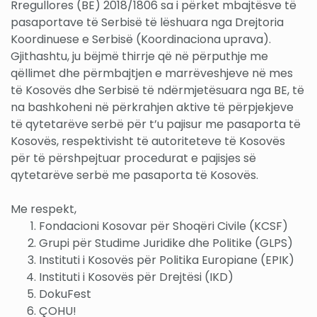
Rregullores (BE) 2018/1806 sa i përket mbajtësve të
pasaportave të Serbisë të lëshuara nga Drejtoria
Koordinuese e Serbisë (Koordinaciona uprava).
Gjithashtu, ju bëjmë thirrje që në përputhje me
qëllimet dhe përmbajtjen e marrëveshjeve në mes
të Kosovës dhe Serbisë të ndërmjetësuara nga BE, të
na bashkoheni në përkrahjen aktive të përpjekjeve
të qytetarëve serbë për t’u pajisur me pasaporta të
Kosovës, respektivisht të autoriteteve të Kosovës
për të përshpejtuar procedurat e pajisjes së
qytetarëve serbë me pasaporta të Kosovës.
Me respekt,
Fondacioni Kosovar për Shoqëri Civile (KCSF)
Grupi për Studime Juridike dhe Politike (GLPS)
Instituti i Kosovës për Politika Europiane (EPIK)
Instituti i Kosovës për Drejtësi (IKD)
DokuFest
ÇOHU!