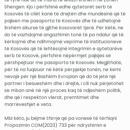
Shengen. Kjo i përfshinë edhe qytetarët serb të
Kosovës të cilët kanë të drejtën dhe mundësinë që të
pajisen me pasaporta të Kosovës dhe të udhëtojnë
lirshëm sikurse të gjithë kosovarët tjerë. Për këtë, ne
do të vazhdojmë angazhimin tonë të pa ndalur që të
kërkojmë dhe ndihmojmë veprime të institucioneve
të Kosovës që të lehtësojnë integrimin e qytetarëve
serb të Kosovë, përfshirë nëpërmjet pajisjes së
përshpejtuar me pasaporta të Kosovës. Megjithatë,
për të na fuqizuar në këtë përpjekje tonën, ne kemi
nevojë për një Bashkim Evropian që do të jetë një
partner i besueshëm dhe i drejtë, i cili nuk përjetohet
se mban anë në një proces kaq të ndjeshëm politik,
dhe që i respekton vlerat, premtimet dhe
marrëveshjet e veta.
Mbi këto, ju bëjmë thirrje që pa vonesë të tërhiqni
Propozimin COM(2023) 733 për ndryshimin e