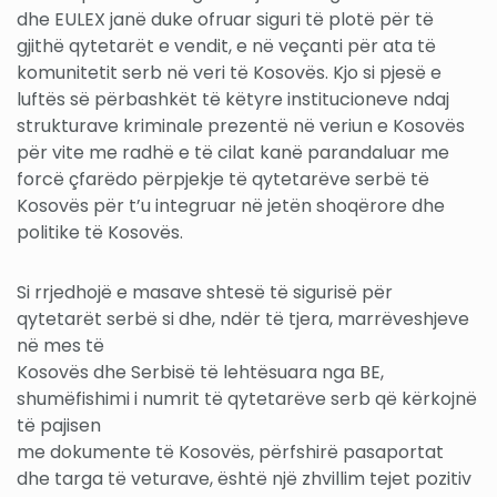
dhe EULEX janë duke ofruar siguri të plotë për të
gjithë qytetarët e vendit, e në veçanti për ata të
komunitetit serb në veri të Kosovës. Kjo si pjesë e
luftës së përbashkët të këtyre institucioneve ndaj
strukturave kriminale prezentë në veriun e Kosovës
për vite me radhë e të cilat kanë parandaluar me
forcë çfarëdo përpjekje të qytetarëve serbë të
Kosovës për t’u integruar në jetën shoqërore dhe
politike të Kosovës.
Si rrjedhojë e masave shtesë të sigurisë për
qytetarët serbë si dhe, ndër të tjera, marrëveshjeve
në mes të
Kosovës dhe Serbisë të lehtësuara nga BE,
shumëfishimi i numrit të qytetarëve serb që kërkojnë
të pajisen
me dokumente të Kosovës, përfshirë pasaportat
dhe targa të veturave, është një zhvillim tejet pozitiv