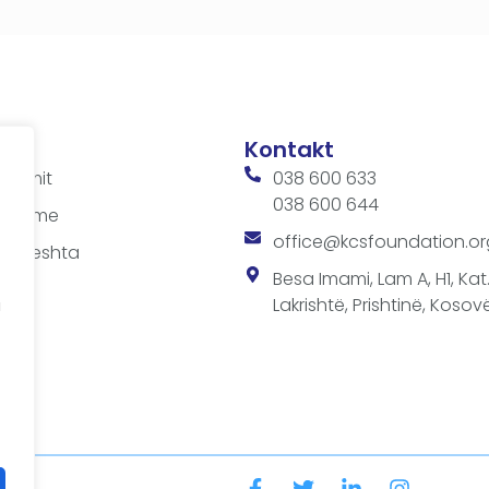
Kontakt
ditimit
038 600 633
038 600 644
 takime
office@kcsfoundation.or
 shpeshta
sit
Besa Imami, Lam A, H1, Kat.1
Lakrishtë, Prishtinë, Kosovë
a
a
SF-së