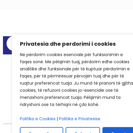
Menu
Privatesia dhe perdorimi i cookies
Raportet e au
Ne përdorim cookies esenciale për funksionimin e
Hapësirat për
faqes sonë. Me pëlqimin tuaj, përdorim edhe cookies
Pyetjet më të
analitike dhe funksionale për të kuptuar përdorimin e
Rastet e sukse
faqes, për të përmirësuar përvojën tuaj dhe për të
ruajtur preferencat tuaja. Ju mund të pranoni të gjith
KCSF në medi
cookies, të refuzoni cookies jo-esenciale ose të
Historiku i KC
menaxhoni preferencat tuaja. Pëlqimin mund ta
ndryshoni ose ta tërhiqni në çdo kohë.
Politika e Cookies
|
Politika e Privatesise