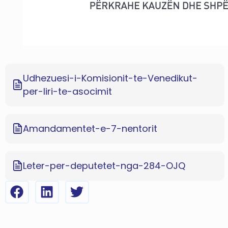
Udhezuesi-i-Komisionit-te-Venedikut-
per-liri-te-asocimit
Amandamentet-e-7-nentorit
Leter-per-deputetet-nga-284-OJQ