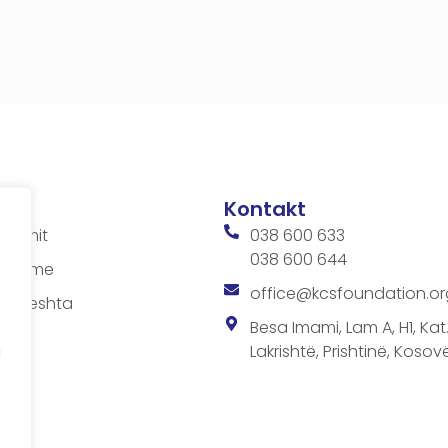
Kontakt
ditimit
038 600 633
038 600 644
 takime
office@kcsfoundation.or
 shpeshta
sit
Besa Imami, Lam A, H1, Kat.1
Lakrishtë, Prishtinë, Kosovë
a
a
SF-së