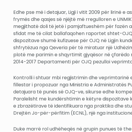
Edhe pse më i detajuar, Ligji i vitit 2009 për lirinë e
frymës dhe qasjes së njëjtë më rregulloren e UNMIK-
megjithatë doli të jetë i pamjaftueshëm për fazën akt
sfidat me të cilat ballafaqohen raportet shtet-OJQ. Q
dispozitave shumë kufizuese për OJQ në Ligjin kundër
shfrytëzua nga Qeveria për të miratuar një Udhëzim
plotë me parimin e shqyrtimit gjyqësor në çfarëdo 
2014-2017 Departamenti për OJQ pezulloi veprimta
Kontrolli i shtuar mbi regjistrimin dhe veprimtarinë e
fillestar i propozuar nga Ministria e Administratës 
detajuara të punës së OJQ-ve, sikurse edhe kompet
Paralelisht me kundërshtimin e këtyre dispozitave 
e zbrazëtirave të identifikuara nga praktika dhe st
Drejtën Jo-për-përfitim (ECNL), një nga institucio
Duke marrë rol udhëheqës në grupin punues të them