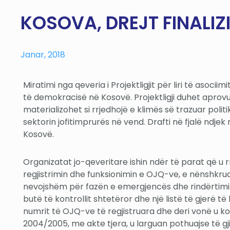
KOSOVA, DREJT FINALIZIM
Janar, 2018
Miratimi nga qeveria i Projektligjit për liri të asocii
të demokracisë në Kosovë. Projektligji duhet aprovu
materializohet si rrjedhojë e klimës së trazuar politi
sektorin jofitimprurës në vend. Drafti në fjalë ndjek 
Kosovë.
Organizatat jo-qeveritare ishin ndër të parat që u 
regjistrimin dhe funksionimin e OJQ-ve, e nënshkrua
nevojshëm për fazën e emergjencës dhe rindërtimit 
butë të kontrollit shtetëror dhe një listë të gjerë të
numrit të OJQ-ve të regjistruara dhe deri vonë u ko
2004/2005, me akte tjera, u larguan pothuajse të gji