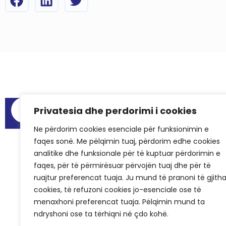
Menu
Privatesia dhe perdorimi i cookies
Raportet e au
Ne përdorim cookies esenciale për funksionimin e
Hapësirat për
faqes sonë. Me pëlqimin tuaj, përdorim edhe cookies
Pyetjet më të
analitike dhe funksionale për të kuptuar përdorimin e
Rastet e sukse
faqes, për të përmirësuar përvojën tuaj dhe për të
ruajtur preferencat tuaja. Ju mund të pranoni të gjith
KCSF në medi
cookies, të refuzoni cookies jo-esenciale ose të
Historiku i KC
menaxhoni preferencat tuaja. Pëlqimin mund ta
ndryshoni ose ta tërhiqni në çdo kohë.