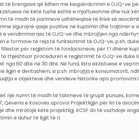
jtimit të brengave që lidhen me keqpërdorimin e OJQ-ve pë
 ekzistuese në këtë fushë është e mjaftueshme dhe nuk kërk
umri të madh të parimeve udhëheqëse të lirisë së asociimit
 parime sigurojnë qasje pozitive në kuptimin dhe trajtimin
e vendimmarrjes të OJQ-ve dhe mbrojtjen nga ndërhyrjet 
 formave të reja të funksionimit të OJQ-ve, p.sh. duke pr
llestar për regjistrim të fondacioneve, për t’i dhënë kupt
të thjeshtuar procedurën e regjistrimit të OJQ-ve duke 
nga 60 ditë në 30 ditë. Në fund, lista ekzistuese e vepri
ë ligjin e deritashëm, si p.sh. mbrojtja e konsumatorit, n
uajtja e objekteve dhe vendeve historike apo promovimi i
ërmjet një numri të madh të takimeve të grupit punues, ko
17, Qeveria e Kosovës aprovoi Projektligjin për liri të aso
jë dhe miratojë këtë projektligj. KCSF do të vazhdojë anga
in e duhur të ligjit të ri.