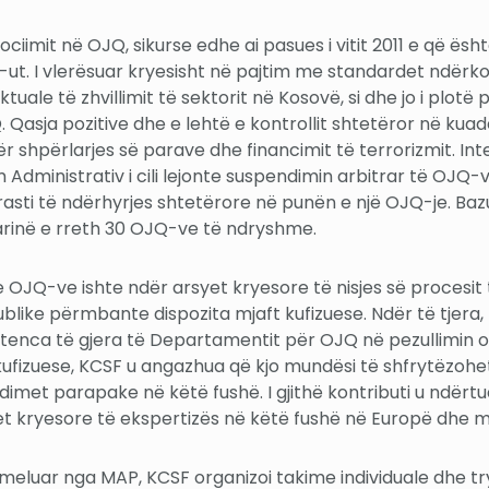
 asociimit në OJQ, sikurse edhe ai pasues i vitit 2011 e që ë
ut. I vlerësuar kryesisht në pajtim me standardet ndërkomb
uale të zhvillimit të sektorit në Kosovë, si dhe jo i plotë
asja pozitive dhe e lehtë e kontrollit shtetëror në kuadër 
 shpërlarjes së parave dhe financimit të terrorizmit. Inte
 Administrativ i cili lejonte suspendimin arbitrar të O
rasti të ndërhyrjes shtetërore në punën e një OJQ-je. Baz
rinë e rreth 30 OJQ-ve të ndryshme.
 OJQ-ve ishte ndër arsyet kryesore të nisjes së procesit të h
Publike përmbante dispozita mjaft kufizuese. Ndër të tjera
enca të gjera të Departamentit për OJQ në pezullimin os
kufizuese, KCSF u angazhua që kjo mundësi të shfrytëzohe
udimet parapake në këtë fushë. I gjithë kontributi u ndë
net kryesore të ekspertizës në këtë fushë në Europë dhe m
eluar nga MAP, KCSF organizoi takime individuale dhe tr