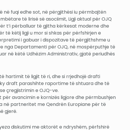
shtë në fuqi edhe sot, në përgjithësi iu përmbajtën
ëtare të lirisë së asociimit, Ligji aktual për OJQ
 për t’i përballuar të gjitha kërkesat moderne dhe
të këtij ligji u mor si shkas për përfshirjen e
rpretimi i gabuar i dispozitave të përgjithshme u
JQ-ve nga Departamenti për OJQ, në mospërputhje të
uar në këtë Udhëzim Administrativ, gjatë periudhës
artimit të ligjit të ri, dhe si rrjedhojë drafti
, ky draft parashihte raportime të shtuara dhe të
e çregjistrimin e OJQ-ve.
t për avancimin e kornizës ligjore dhe përmbushjen
rtua në partneritet me Qendrën Europiane për të
ë gjerë.
yeza diskutimi me aktorët e ndryshëm, përfshirë