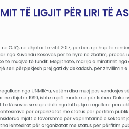
IT TË LIGJIT PËR LIRI TË 
mit në OJQ, në dhjetor të vitit 2017, përbën një hap të rëndë
ar nga Kuvendi i Kosovës për të hyrë në zbatim, proces i c
ke të muajve të fundit. Megjithatë, marrja e miratimit nga q
një seri përpjekjesh prej gati dy dekadash, për zhvillimin e 
rregulluan nga UNMIK-u, vetëm disa muaj pas vendosjes së k
r në dhjetor 1999, ishte mjaft moderne për kohën. Duke syn
të Kosovës së sapo dalë nga lufta, kjo rregullore përcakt
 lehtësirave për organizatat me status për përfitim publik. K
nsiderua mjaft e favorshme për veprimtarinë e sektorit jo
tha lehtësirat për organizatat me status për përfitim pub