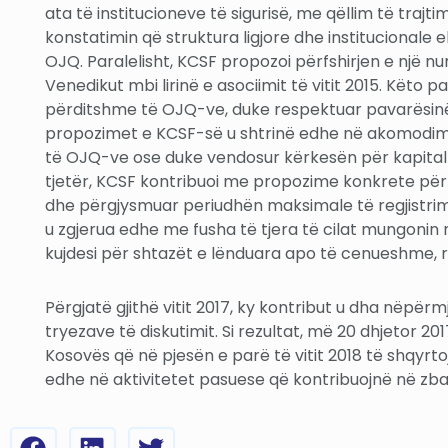
ata të institucioneve të sigurisë, me qëllim të tra
konstatimin që struktura ligjore dhe institucionale
OJQ. Paralelisht, KCSF propozoi përfshirjen e një n
Venedikut mbi lirinë e asociimit të vitit 2015. Këto
përditshme të OJQ-ve, duke respektuar pavarësinë 
propozimet e KCSF-së u shtrinë edhe në akomodimin e
të OJQ-ve ose duke vendosur kërkesën për kapital fi
tjetër, KCSF kontribuoi me propozime konkrete për 
dhe përgjysmuar periudhën maksimale të regjistrimit 
u zgjerua edhe me fusha të tjera të cilat mungonin n
kujdesi për shtazët e lënduara apo të cenueshme, r
Përgjatë gjithë vitit 2017, ky kontribut u dha nëp
tryezave të diskutimit. Si rezultat, më 20 dhjetor 20
Kosovës që në pjesën e parë të vitit 2018 të shqyrto
edhe në aktivitetet pasuese që kontribuojnë në zbatim