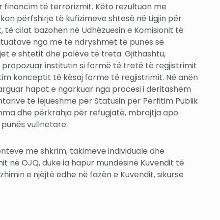
r financim të terrorizmit. Këto rezultuan me
on përfshirje të kufizimeve shtesë në Ligjin për
, të cilat bazohen në Udhëzuesin e Komisionit të
 e situatave nga më të ndryshmet të punës së
e shtetit dhe palëve të treta. Gjithashtu,
opozuar institutin si formë të tretë të regjistrimit
im konceptit të kësaj forme të regjistrimit. Në anën
larguar hapat e ngarkuar nga procesi i deritashëm
mtarive të lejueshme për Statusin për Përfitim Publik
dihma dhe përkrahja për refugjatë, mbrojtja apo
 punës vullnetare.
menteve me shkrim, takimeve individuale dhe
ciimit në OJQ, duke ia hapur mundësinë Kuvendit të
zhimin e njëjtë edhe në fazën e Kuvendit, sikurse