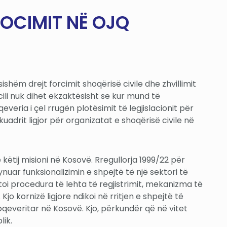
ASOCIMIT NË OJQ
sishëm drejt forcimit shoqërisë civile dhe zhvillimit
ili nuk dihet ekzaktësisht se kur mund të
everia i çel rrugën plotësimit të legjislacionit për
kuadrit ligjor për organizatat e shoqërisë civile në
ëtij misioni në Kosovë. Rregullorja 1999/22 për
uar funksionalizimin e shpejtë të një sektori të
oi procedura të lehta të regjistrimit, mekanizma të
jo kornizë ligjore ndikoi në rritjen e shpejtë të
qeveritar në Kosovë. Kjo, përkundër që në vitet
lik.