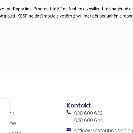
 vet përRaportin e Progresit të KE në fushën e zhvillimit të shoqërisë 
ributi i KCSF-së dot’i mbulojë vetëm zhvillimet për periudhën e raporti
Kontakt
ditimit
038 600 633
038 600 644
 takime
office@kcsfoundation.or