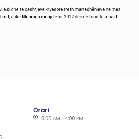
civile,si dhe të çështjeve kryesore rreth marrëdhënieve në mes
mit, duke filluarnga muaji tetor 2012 deri në fund të muajit
Orari
8:00 AM - 4:00 PM
g