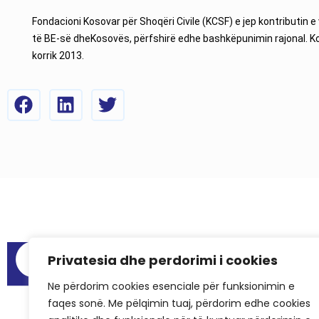
Fondacioni Kosovar për Shoqëri Civile (KCSF) e jep kontributin e
të BE-së dheKosovës, përfshirë edhe bashkëpunimin rajonal. Kont
korrik 2013.
Menu
Privatesia dhe perdorimi i cookies
Raportet e au
Ne përdorim cookies esenciale për funksionimin e
Hapësirat për
faqes sonë. Me pëlqimin tuaj, përdorim edhe cookies