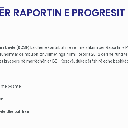
PËR RAPORTIN E PROGRESIT
i Civile (KCSF)
ka dhënë kontributin e vet me shkrim për Raportin e Pr
rfundimtar që mbulon zhvillimet nga fillimi i tetorit 2012 deri në fund 
jet kryesore në marrëdhëniet BE –Kosovë, duke përfshirë edhe bashkëp
si më poshtë:
ke
vile dhe politike