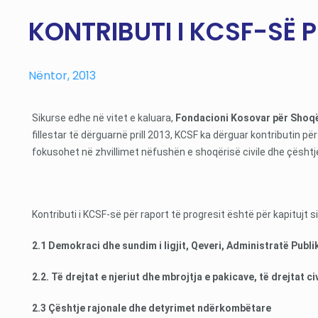
KONTRIBUTI I KCSF-SË 
Nëntor, 2013
Sikurse edhe në vitet e kaluara,
Fondacioni Kosovar për Shoqër
fillestar të dërguarnë prill 2013, KCSF ka dërguar kontributin pë
fokusohet në zhvillimet nëfushën e shoqërisë civile dhe çësht
Kontributi i KCSF-së për raport të progresit është për kapitujt 
2.1 Demokraci dhe sundim i ligjit, Qeveri, Administratë Publi
2.2. Të drejtat e njeriut dhe mbrojtja e pakicave, të drejtat ci
2.3 Çështje rajonale dhe detyrimet ndërkombëtare