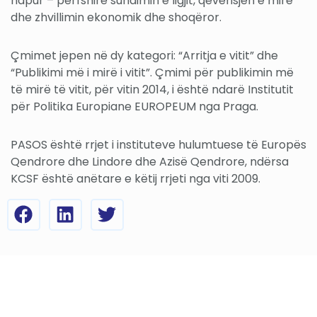
hapur – përfshirë sundimin e ligjit, qeverisjen e mirë
dhe zhvillimin ekonomik dhe shoqëror.
Çmimet jepen në dy kategori: “Arritja e vitit” dhe
“Publikimi më i mirë i vitit”. Çmimi për publikimin më
të mirë të vitit, për vitin 2014, i është ndarë Institutit
për Politika Europiane EUROPEUM nga Praga.
PASOS është rrjet i instituteve hulumtuese të Europës
Qendrore dhe Lindore dhe Azisë Qendrore, ndërsa
KCSF është anëtare e këtij rrjeti nga viti 2009.