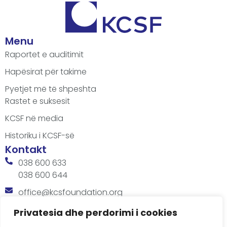
Menu
Raportet e auditimit
Hapësirat për takime
Pyetjet më të shpeshta
Rastet e suksesit
KCSF në media
Historiku i KCSF-së
Kontakt
038 600 633
038 600 644
office@kcsfoundation.org
Besa Imami, Lam A, H1, Kat.12, nr. 65-1, Lakrishtë,
Privatesia dhe perdorimi i cookies
Prishtinë, Kosovë.