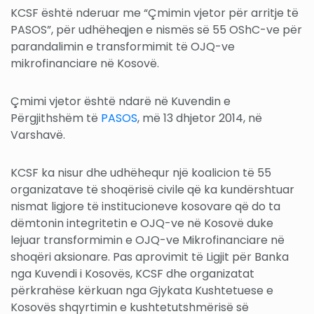
KCSF është nderuar me “Çmimin vjetor për arritje të
PASOS”, për udhëheqjen e nismës së 55 OShC-ve për
parandalimin e transformimit të OJQ-ve
mikrofinanciare në Kosovë.
Çmimi vjetor është ndarë në Kuvendin e
Përgjithshëm të
PASOS
, më 13 dhjetor 2014, në
Varshavë.
KCSF ka nisur dhe udhëhequr një koalicion të 55
organizatave të shoqërisë civile që ka kundërshtuar
nismat ligjore të institucioneve kosovare që do ta
dëmtonin integritetin e OJQ-ve në Kosovë duke
lejuar transformimin e OJQ-ve Mikrofinanciare në
shoqëri aksionare. Pas aprovimit të Ligjit për Banka
nga Kuvendi i Kosovës, KCSF dhe organizatat
përkrahëse kërkuan nga Gjykata Kushtetuese e
Kosovës shqyrtimin e kushtetutshmërisë së