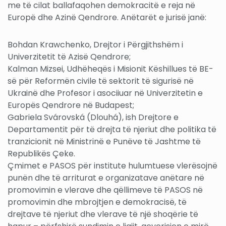
me të cilat ballafaqohen demokracitë e reja në
Europë dhe Azinë Qendrore. Anëtarët e jurisë janë:
Bohdan Krawchenko, Drejtor i Përgjithshëm i
Univerzitetit të Azisë Qendrore;
Kalman Mizsei, Udhëheqës i Misionit Këshillues të BE-
së për Reformën civile të sektorit të sigurisë në
Ukrainë dhe Profesor i asociiuar në Univerzitetin e
Europës Qendrore në Budapest;
Gabriela Svárovská (Dlouhá), ish Drejtore e
Departamentit për të drejta të njeriut dhe politika të
tranzicionit në Ministrinë e Punëve të Jashtme të
Republikës Çeke.
Çmimet e PASOS për institute hulumtuese vlerësojnë
punën dhe të arriturat e organizatave anëtare në
promovimin e vlerave dhe qëllimeve të PASOS në
promovimin dhe mbrojtjen e demokracisë, të
drejtave të njeriut dhe vlerave të një shoqërie të