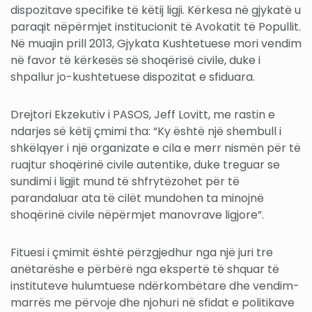
dispozitave specifike të këtij ligji. Kërkesa në gjykatë u
paraqit nëpërmjet institucionit të Avokatit të Popullit.
Në muajin prill 2013, Gjykata Kushtetuese mori vendim
në favor të kërkesës së shoqërisë civile, duke i
shpallur jo-kushtetuese dispozitat e sfiduara.
Drejtori Ekzekutiv i PASOS, Jeff Lovitt, me rastin e
ndarjes së këtij çmimi tha: “Ky është një shembull i
shkëlqyer i një organizate e cila e merr nismën për të
ruajtur shoqërinë civile autentike, duke treguar se
sundimi i ligjit mund të shfrytëzohet për të
parandaluar ata të cilët mundohen ta minojnë
shoqërinë civile nëpërmjet manovrave ligjore”.
Fituesi i çmimit është përzgjedhur nga një juri tre
anëtarëshe e përbërë nga ekspertë të shquar të
instituteve hulumtuese ndërkombëtare dhe vendim-
marrës me përvoje dhe njohuri në sfidat e politikave