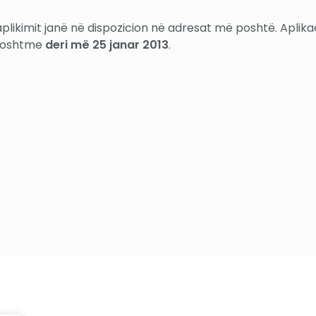
plikimit janë në dispozicion në adresat më poshtë. Apli
ëposhtme
deri më 25 janar 2013
.