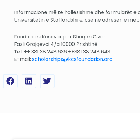
Informacione më të hollësishme dhe formularët e a
Universitetin e Staffordshire, ose në adresën e m
Fondacioni Kosovar për Shoqëri Civile
Fazli Grajqevci 4/a 10000 Prishtinë
Tel. ++ 381 38 248 636 ++381 38 248 643
E-mail:
scholarships@kcsfoundation.org