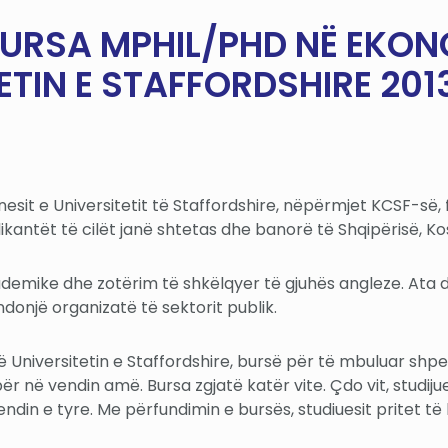
 BURSA MPHIL/PHD NË EKON
ETIN E STAFFORDSHIRE 201
sit e Universitetit të Staffordshire, nëpërmjet KCSF-së, ft
ikantët të cilët janë shtetas dhe banorë të Shqipërisë, Ko
ademike dhe zotërim të shkëlqyer të gjuhës angleze. Ata 
donjë organizatë të sektorit publik.
ë Universitetin e Staffordshire, bursë për të mbuluar sh
 në vendin amë. Bursa zgjatë katër vite. Çdo vit, studijue
vendin e tyre. Me përfundimin e bursës, studiuesit pritet 