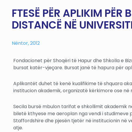
FTESË PËR APLIKIM PËR
DISTANCË NË UNIVERSIT
Nëntor, 2012
Fondacionet për Shoqëri të Hapur dhe Shkolla e Bizne
bursat katër-vjeçare. Bursat janë të hapura për apl
Aplikantët duhet të kenë kualifikime të shquara ak
institucion akademik, organizatë kërkimore ose në n
Secila bursë mbulon tarifat e shkollimit akademik n
biletë kthyese me aeroplan nga vendi i studimeve për
Staffordshire dhe pjesën tjetër në institucionin në 
atje.