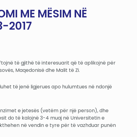
OMI ME MËSIM NË
3-2017
ojnë të gjithë të interesuarit që të aplikojnë për
sovës, Maqedonisë dhe Malit të Zi.
duhet të jenë ligjerues apo hulumtues në ndonjë
penzimet e jetesës (vetëm për një person), dhe
sit do të kalojnë 3-4 muaj në Universitetin e
të kthehen në vendin e tyre për të vazhduar punën