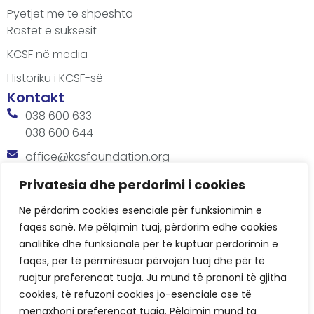
Pyetjet më të shpeshta
Rastet e suksesit
KCSF në media
Historiku i KCSF-së
Kontakt
038 600 633
038 600 644
office@kcsfoundation.org
Besa Imami, Lam A, H1, Kat.12, nr. 65-1, Lakrishtë,
Privatesia dhe perdorimi i cookies
Prishtinë, Kosovë.
Ne përdorim cookies esenciale për funksionimin e
Orari
faqes sonë. Me pëlqimin tuaj, përdorim edhe cookies
8:00 AM - 4:00 PM
analitike dhe funksionale për të kuptuar përdorimin e
faqes, për të përmirësuar përvojën tuaj dhe për të
ruajtur preferencat tuaja. Ju mund të pranoni të gjitha
cookies, të refuzoni cookies jo-esenciale ose të
menaxhoni preferencat tuaja. Pëlqimin mund ta