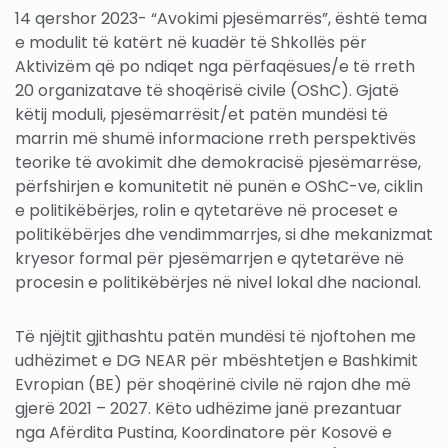
14 qershor 2023- “Avokimi pjesëmarrës”, është tema
e modulit të katërt në kuadër të Shkollës për
Aktivizëm që po ndiqet nga përfaqësues/e të rreth
20 organizatave të shoqërisë civile (OShC). Gjatë
këtij moduli, pjesëmarrësit/et patën mundësi të
marrin më shumë informacione rreth perspektivës
teorike të avokimit dhe demokracisë pjesëmarrëse,
përfshirjen e komunitetit në punën e OShC-ve, ciklin
e politikëbërjes, rolin e qytetarëve në proceset e
politikëbërjes dhe vendimmarrjes, si dhe mekanizmat
kryesor formal për pjesëmarrjen e qytetarëve në
procesin e politikëbërjes në nivel lokal dhe nacional.
Të njëjtit gjithashtu patën mundësi të njoftohen me
udhëzimet e DG NEAR për mbështetjen e Bashkimit
Evropian (BE) për shoqërinë civile në rajon dhe më
gjerë 2021 – 2027. Këto udhëzime janë prezantuar
nga Afërdita Pustina, Koordinatore për Kosovë e