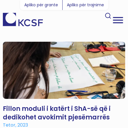
Apliko për grante
Apliko për trajnime
Fillon moduli i katërt i ShA-së që i
dedikohet avokimit pjesëmarrës
Tetor, 2023