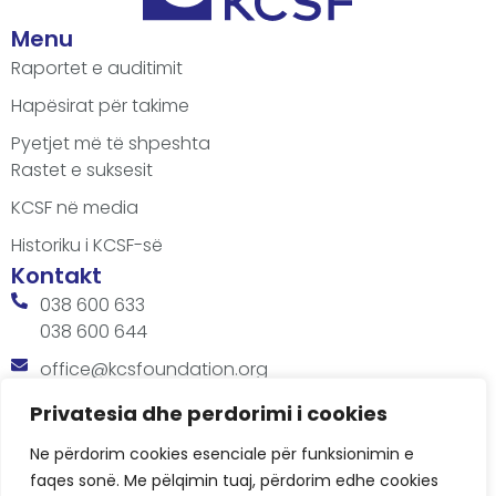
Menu
Raportet e auditimit
Hapësirat për takime
Pyetjet më të shpeshta
Rastet e suksesit
KCSF në media
Historiku i KCSF-së
Kontakt
038 600 633
038 600 644
office@kcsfoundation.org
Besa Imami, Lam A, H1, Kat.12, nr. 65-1, Lakrishtë,
Privatesia dhe perdorimi i cookies
Prishtinë, Kosovë.
Ne përdorim cookies esenciale për funksionimin e
Orari
faqes sonë. Me pëlqimin tuaj, përdorim edhe cookies
8:00 AM - 4:00 PM