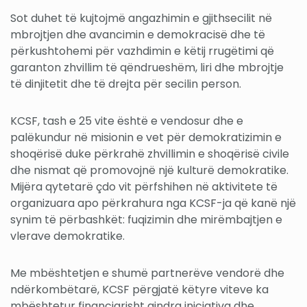
Sot duhet të kujtojmë angazhimin e gjithsecilit në
mbrojtjen dhe avancimin e demokracisë dhe të
përkushtohemi për vazhdimin e këtij rrugëtimi që
garanton zhvillim të qëndrueshëm, liri dhe mbrojtje
të dinjitetit dhe të drejta për secilin person.
KCSF, tash e 25 vite është e vendosur dhe e
palëkundur në misionin e vet për demokratizimin e
shoqërisë duke përkrahë zhvillimin e shoqërisë civile
dhe nismat që promovojnë një kulturë demokratike.
Mijëra qytetarë çdo vit përfshihen në aktivitete të
organizuara apo përkrahura nga KCSF-ja që kanë një
synim të përbashkët: fuqizimin dhe mirëmbajtjen e
vlerave demokratike.
Me mbështetjen e shumë partnerëve vendorë dhe
ndërkombëtarë, KCSF përgjatë këtyre viteve ka
mbështetur financiarisht qindra iniciativa dhe