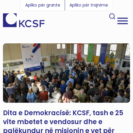
Apliko për grante
Apliko për trajnime
Dita e Demokracisë: KCSF, tash e 25
vite mbetet e vendosur dhe e
palëkundur në misionin e vet për