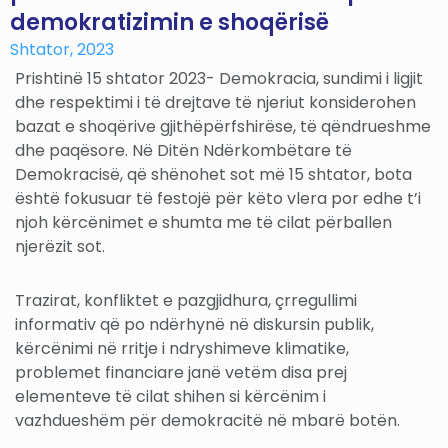
demokratizimin e shoqërisë
Shtator, 2023
Prishtinë 15 shtator 2023- Demokracia, sundimi i ligjit
dhe respektimi i të drejtave të njeriut konsiderohen
bazat e shoqërive gjithëpërfshirëse, të qëndrueshme
dhe paqësore. Në Ditën Ndërkombëtare të
Demokracisë, që shënohet sot më 15 shtator, bota
është fokusuar të festojë për këto vlera por edhe t’i
njoh kërcënimet e shumta me të cilat përballen
njerëzit sot.
Trazirat, konfliktet e pazgjidhura, çrregullimi
informativ që po ndërhynë në diskursin publik,
kërcënimi në rritje i ndryshimeve klimatike,
problemet financiare janë vetëm disa prej
elementeve të cilat shihen si kërcënim i
vazhdueshëm për demokracitë në mbarë botën.