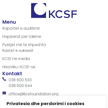
Menu
Raportet e auditimit
Hapësirat për takime
Pyetjet më të shpeshta
Rastet e suksesit
KCSF në media
Historiku i KCSF-së
Kontakt
038 600 633
038 600 644
office@kcsfoundation.org
Besa Imami, Lam A, H1, Kat.12, nr. 65-1, Lakrishtë,
Privatesia dhe perdorimi i cookies
Prishtinë, Kosovë.