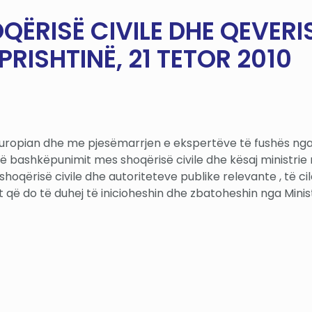
ËRISË CIVILE DHE QEVERIS
PRISHTINË, 21 TETOR 2010
uropian dhe me pjesëmarrjen e ekspertëve të fushës nga 
 bashkëpunimit mes shoqërisë civile dhe kësaj ministrie 
shoqërisë civile dhe autoriteteve publike relevante , të c
që do të duhej të inicioheshin dhe zbatoheshin nga Minist