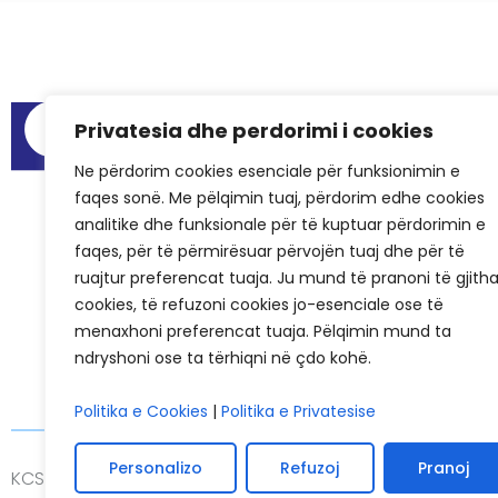
Menu
Privatesia dhe perdorimi i cookies
Raportet e au
Ne përdorim cookies esenciale për funksionimin e
Hapësirat për
faqes sonë. Me pëlqimin tuaj, përdorim edhe cookies
Pyetjet më të
analitike dhe funksionale për të kuptuar përdorimin e
Rastet e sukse
faqes, për të përmirësuar përvojën tuaj dhe për të
ruajtur preferencat tuaja. Ju mund të pranoni të gjith
KCSF në medi
cookies, të refuzoni cookies jo-esenciale ose të
Historiku i KC
menaxhoni preferencat tuaja. Pëlqimin mund ta
ndryshoni ose ta tërhiqni në çdo kohë.
Politika e Cookies
|
Politika e Privatesise
Personalizo
Refuzoj
Pranoj
KCSF © 2026
Politikat e Privatësisë
Cookies