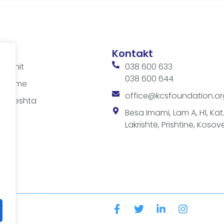
Kontakt
ditimit
038 600 633
038 600 644
 takime
office@kcsfoundation.or
 shpeshta
sit
Besa Imami, Lam A, H1, Kat.1
Lakrishtë, Prishtinë, Kosovë
a
a
SF-së