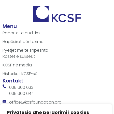
Menu
Raportet e auditimit
Hapësirat për takime
Pyetjet më të shpeshta
Rastet e suksesit
KCSF në media
Historiku i KCSF-së
Kontakt
038 600 633
038 600 644
office@kcsfoundation.org
Besa Imami, Lam A, H1, Kat.12, nr. 65-1, Lakrishtë,
Privatesia dhe perdorimi i cookies