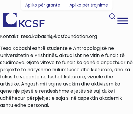
Apliko për grante
Apliko për trajnime
Kontakt: tesa.kabashi@kcsfoundation.org
Tesa Kabashi është studente e Antropologjisë në
Universitetin e Prishtinës, aktualisht në vitin e fundit të
studimeve. Gjatë viteve të fundit ka qenë e angazhuar në
projekte të ndryshme hulumtuese dhe kulturore, dhe ka
fokus të vecantë në fushat kulturore, vizuele dhe
artistike. Angazhimi i saj në avokim dhe aktivizëm ka
qenë një pjesë e rëndësishme e jetës së saj, duke i
udhëhequr përpjekjet e saja si në aspektin akademik
ashtu edhe personal.