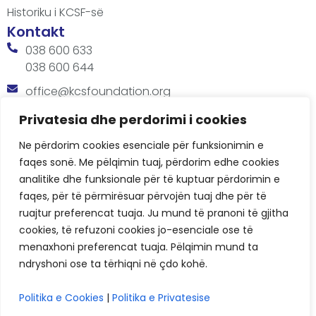
Historiku i KCSF-së
Kontakt
038 600 633
038 600 644
office@kcsfoundation.org
Besa Imami, Lam A, H1, Kat.12, nr. 65-1, Lakrishtë,
Privatesia dhe perdorimi i cookies
Prishtinë, Kosovë.
Ne përdorim cookies esenciale për funksionimin e
Orari
faqes sonë. Me pëlqimin tuaj, përdorim edhe cookies
8:00 AM - 4:00 PM
analitike dhe funksionale për të kuptuar përdorimin e
faqes, për të përmirësuar përvojën tuaj dhe për të
ruajtur preferencat tuaja. Ju mund të pranoni të gjitha
cookies, të refuzoni cookies jo-esenciale ose të
menaxhoni preferencat tuaja. Pëlqimin mund ta
ndryshoni ose ta tërhiqni në çdo kohë.
KCSF © 2026
Politika e Cookies
|
Politika e Privatesise
Politikat e Privatësisë