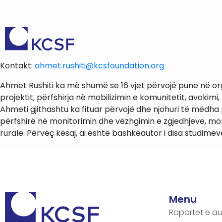
Kontakt:
ahmet.rushiti@kcsfoundation.org
Ahmet Rushiti ka më shumë se 16 vjet përvojë pune në o
projektit, përfshirja në mobilizimin e komunitetit, avokimi,
Ahmeti gjithashtu ka fituar përvojë dhe njohuri të mëdha p
përfshirë në monitorimin dhe vëzhgimin e zgjedhjeve, m
rurale. Përveç kësaj, ai është bashkëautor i disa studime
Menu
Raportet e au