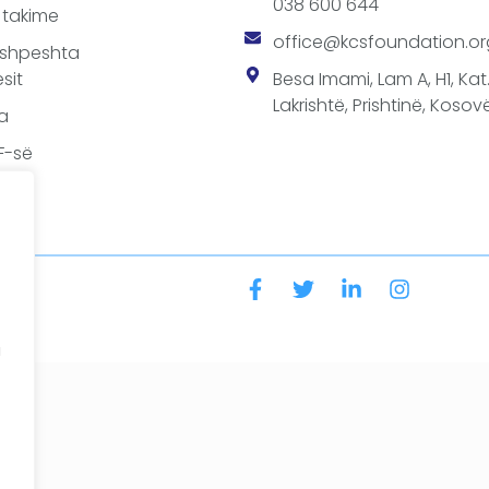
038 600 644
 takime
office@kcsfoundation.or
 shpeshta
sit
Besa Imami, Lam A, H1, Kat.1
Lakrishtë, Prishtinë, Kosovë
a
SF-së
a