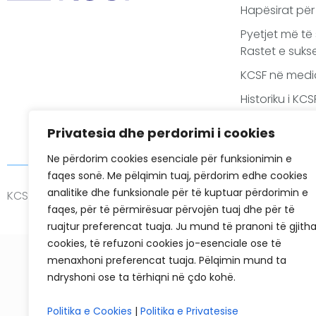
Hapësirat për
Pyetjet më të
Rastet e sukse
KCSF në medi
Historiku i KC
Privatesia dhe perdorimi i cookies
Ne përdorim cookies esenciale për funksionimin e
faqes sonë. Me pëlqimin tuaj, përdorim edhe cookies
analitike dhe funksionale për të kuptuar përdorimin e
KCSF © 2026
Politikat e Privatësisë
Cookies
faqes, për të përmirësuar përvojën tuaj dhe për të
ruajtur preferencat tuaja. Ju mund të pranoni të gjith
cookies, të refuzoni cookies jo-esenciale ose të
menaxhoni preferencat tuaja. Pëlqimin mund ta
ndryshoni ose ta tërhiqni në çdo kohë.
Politika e Cookies
|
Politika e Privatesise