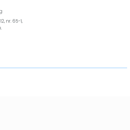
g
2, nr. 65-1,
.