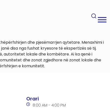
hëpërfshirjen dhe pjesëmarrjen qytetare. Menaxhimi i
 janë disa nga fushat kryesore të ekspertizës së tij.
ë, autoritetet lokale dhe kombëtare. Ai ka qenë i
komunitetet dhe zonat zgjedhore në zonat lokale dhe
rfshirjen e komunitetit.
Orari
8:00 AM - 4:00 PM