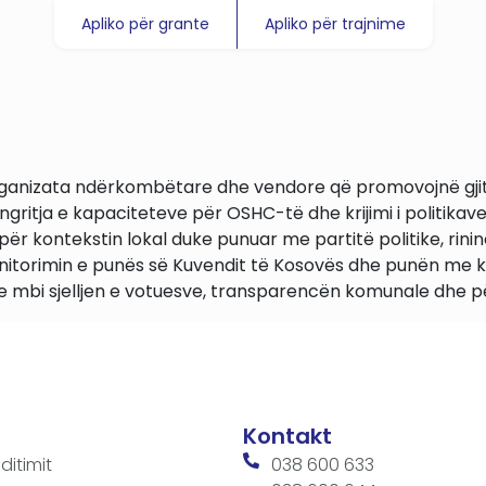
Apliko për grante
Apliko për trajnime
rganizata ndërkombëtare dhe vendore që promovojnë gjit
 ngritja e kapaciteteve për OSHC-të dhe krijimi i politikave
ër kontekstin lokal duke punuar me partitë politike, rinin
onitorimin e punës së Kuvendit të Kosovës dhe punën me 
ve mbi sjelljen e votuesve, transparencën komunale dhe pë
Kontakt
ditimit
038 600 633