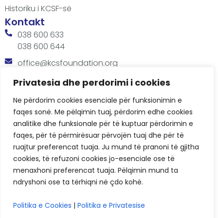
Historiku i KCSF-së
Kontakt
038 600 633
038 600 644
office@kcsfoundation.org
Besa Imami, Lam A, H1, Kat.12, nr. 65-1, Lakrishtë,
Privatesia dhe perdorimi i cookies
Prishtinë, Kosovë.
Ne përdorim cookies esenciale për funksionimin e
Orari
faqes sonë. Me pëlqimin tuaj, përdorim edhe cookies
8:00 AM - 4:00 PM
analitike dhe funksionale për të kuptuar përdorimin e
faqes, për të përmirësuar përvojën tuaj dhe për të
ruajtur preferencat tuaja. Ju mund të pranoni të gjitha
cookies, të refuzoni cookies jo-esenciale ose të
menaxhoni preferencat tuaja. Pëlqimin mund ta
ndryshoni ose ta tërhiqni në çdo kohë.
KCSF © 2026
Politika e Cookies
|
Politika e Privatesise
Politikat e Privatësisë