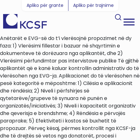
Apliko për grante
Apliko për trajnime
Anëtarët e EVG-së do t’i vlerësojnë propozimet në dy
faza: 1) Vlerësimi fillestar i bazuar në shqyrtimin e
dokumenteve të dorëzuara nga aplikantët, dhe 2)
Vlerësimi përfundimtar pas intervistave publike Të gjithë
aplikantët që e kanë kaluar kontrollin administrativ do të
vlerësohen nga EVG-ja. Aplikacionet do të vlerësohen në
pesë kategoritë e mëposhtme: 1) Cilësia e aplikacionit
dhe rëndësia; 2) Niveli i përfshirjes së
qytetarëve/grupeve të synuara në punën e
organizatës/iniciativës; 3) Niveli i kapacitetit organizativ
dhe qeverisja e brendshme; 4) Rëndësia e përvojës
paraprake; 5) Efektiviteti i kostos së buxhetit të
propozuar. Përveç kësaj, përmes kontrollit nga KCSF-ja
dhe të drejtës së vetos nga donatorët, procesi i