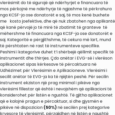
vlerësimit do të sigurojë që ndërhyrjet e financuara të
mos përkojnë me ndërhyrje të ngjashme të përkrahura
nga KCSF-ja ose donatorët e saj, të mos kenë buxhete
me kosto joefektive, dhe që nuk zbatohen nga aplikantë
që kanë përvojë jo të mirë të zbatimit të granteve të
mëhershme të financuara nga KCSF-ja ose donatorët e
saj. Kategoritë e përgjithshme, të cekura më lart, mund
të përshtaten në rast të instrumenteve specifike.
Peshimi i kategorive duhet t’i shërbejë qëllimit specifik të
instrumentit dhe thirrjes. Çdo anëtar i EVG-së i vlerëson
aplikacionet sipas kërkesave të përcaktuara në
Udhëzimet për Vlerësimin e Aplikacioneve. Vlerësimi i
secilit anëtar të EVG-ja ka të njëjtën peshë. Për secilin
instrument ekziston një prag minimal i pikëve nga
vlerësimi fillestar që është i nevojshëm që aplikacioni të
konsiderohet për listën e ngushtë. Të gjitha aplikacionet
që e kalojnë pragun e përcaktuar, si dhe gjysmën e
pikëve në dispozicion
(50%)
në secilën prej kategorive
kryesore të vlerësimit, përzgjidhen në listën e ngushtë