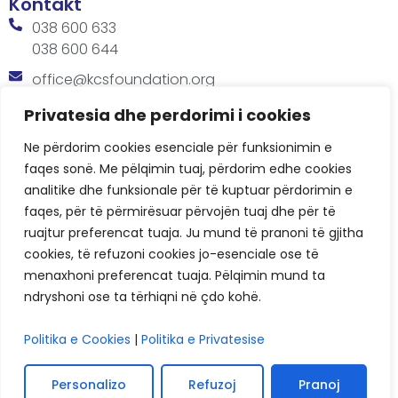
Kontakt
038 600 633
038 600 644
office@kcsfoundation.org
Besa Imami, Lam A, H1, Kat.12, nr. 65-1, Lakrishtë,
Privatesia dhe perdorimi i cookies
Prishtinë, Kosovë.
Ne përdorim cookies esenciale për funksionimin e
Orari
faqes sonë. Me pëlqimin tuaj, përdorim edhe cookies
8:00 AM - 4:00 PM
analitike dhe funksionale për të kuptuar përdorimin e
faqes, për të përmirësuar përvojën tuaj dhe për të
ruajtur preferencat tuaja. Ju mund të pranoni të gjitha
cookies, të refuzoni cookies jo-esenciale ose të
menaxhoni preferencat tuaja. Pëlqimin mund ta
ndryshoni ose ta tërhiqni në çdo kohë.
KCSF © 2026
Politika e Cookies
|
Politika e Privatesise
Politikat e Privatësisë
Cookies
Personalizo
Refuzoj
Pranoj