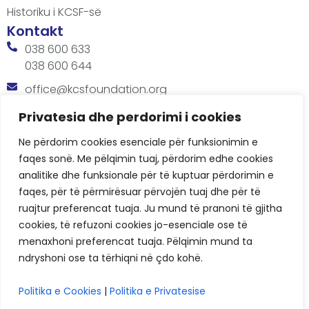
Historiku i KCSF-së
Kontakt
038 600 633
038 600 644
office@kcsfoundation.org
Besa Imami, Lam A, H1, Kat.12, nr. 65-1, Lakrishtë,
Privatesia dhe perdorimi i cookies
Prishtinë, Kosovë.
Ne përdorim cookies esenciale për funksionimin e
Orari
faqes sonë. Me pëlqimin tuaj, përdorim edhe cookies
8:00 AM - 4:00 PM
analitike dhe funksionale për të kuptuar përdorimin e
faqes, për të përmirësuar përvojën tuaj dhe për të
ruajtur preferencat tuaja. Ju mund të pranoni të gjitha
cookies, të refuzoni cookies jo-esenciale ose të
menaxhoni preferencat tuaja. Pëlqimin mund ta
ndryshoni ose ta tërhiqni në çdo kohë.
KCSF © 2026
Politika e Cookies
|
Politika e Privatesise
Politikat e Privatësisë