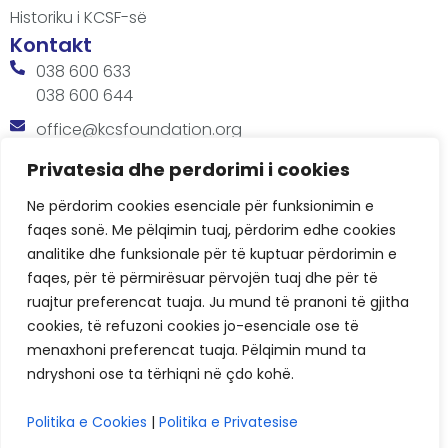
Historiku i KCSF-së
Kontakt
038 600 633
038 600 644
office@kcsfoundation.org
Besa Imami, Lam A, H1, Kat.12, nr. 65-1, Lakrishtë,
Privatesia dhe perdorimi i cookies
Prishtinë, Kosovë.
Ne përdorim cookies esenciale për funksionimin e
Orari
faqes sonë. Me pëlqimin tuaj, përdorim edhe cookies
8:00 AM - 4:00 PM
analitike dhe funksionale për të kuptuar përdorimin e
faqes, për të përmirësuar përvojën tuaj dhe për të
ruajtur preferencat tuaja. Ju mund të pranoni të gjitha
cookies, të refuzoni cookies jo-esenciale ose të
menaxhoni preferencat tuaja. Pëlqimin mund ta
ndryshoni ose ta tërhiqni në çdo kohë.
KCSF © 2026
Politika e Cookies
|
Politika e Privatesise
Politikat e Privatësisë