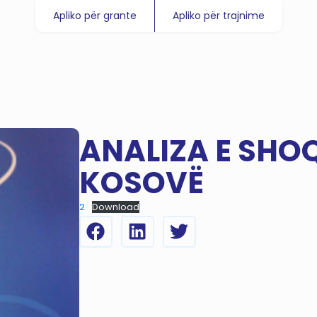
Apliko për grante
Apliko për trajnime
ANALIZA E SHOQ
KOSOVË
2
Download