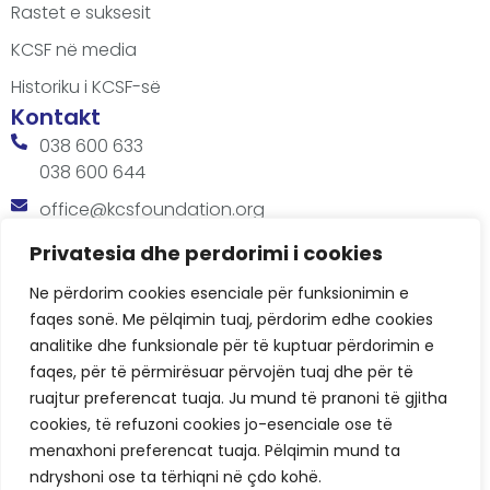
Rastet e suksesit
KCSF në media
Historiku i KCSF-së
Kontakt
038 600 633
038 600 644
office@kcsfoundation.org
Besa Imami, Lam A, H1, Kat.12, nr. 65-1, Lakrishtë,
Privatesia dhe perdorimi i cookies
Prishtinë, Kosovë.
Ne përdorim cookies esenciale për funksionimin e
Orari
faqes sonë. Me pëlqimin tuaj, përdorim edhe cookies
8:00 AM - 4:00 PM
analitike dhe funksionale për të kuptuar përdorimin e
faqes, për të përmirësuar përvojën tuaj dhe për të
ruajtur preferencat tuaja. Ju mund të pranoni të gjitha
cookies, të refuzoni cookies jo-esenciale ose të
menaxhoni preferencat tuaja. Pëlqimin mund ta
ndryshoni ose ta tërhiqni në çdo kohë.