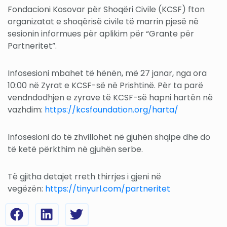
Fondacioni Kosovar për Shoqëri Civile (KCSF) fton
organizatat e shoqërisë civile të marrin pjesë në
sesionin informues për aplikim për “Grante për
Partneritet”.
Infosesioni mbahet të hënën, më 27 janar, nga ora
10:00 në Zyrat e KCSF-së në Prishtinë. Për ta parë
vendndodhjen e zyrave të KCSF-së hapni hartën në
vazhdim:
https://kcsfoundation.org/harta/
Infosesioni do të zhvillohet në gjuhën shqipe dhe do
të ketë përkthim në gjuhën serbe.
Të gjitha detajet rreth thirrjes i gjeni në
vegëzën:
https://tinyurl.com/partneritet