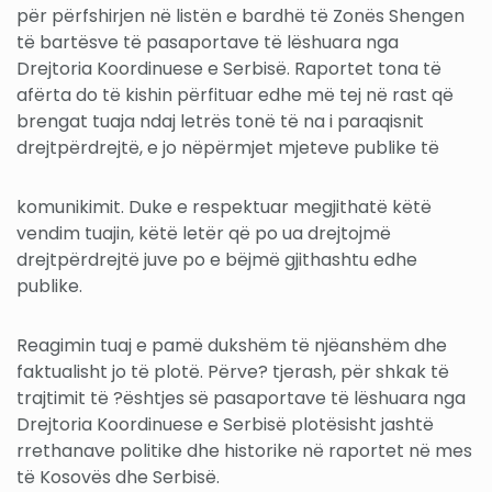
për përfshirjen në listën e bardhë të Zonës Shengen
të bartësve të pasaportave të lëshuara nga
Drejtoria Koordinuese e Serbisë. Raportet tona të
afërta do të kishin përfituar edhe më tej në rast që
brengat tuaja ndaj letrës tonë të na i paraqisnit
drejtpërdrejtë, e jo nëpërmjet mjeteve publike të
komunikimit. Duke e respektuar megjithatë këtë
vendim tuajin, këtë letër që po ua drejtojmë
drejtpërdrejtë juve po e bëjmë gjithashtu edhe
publike.
Reagimin tuaj e pamë dukshëm të njëanshëm dhe
faktualisht jo të plotë. Përve? tjerash, për shkak të
trajtimit të ?ështjes së pasaportave të lëshuara nga
Drejtoria Koordinuese e Serbisë plotësisht jashtë
rrethanave politike dhe historike në raportet në mes
të Kosovës dhe Serbisë.