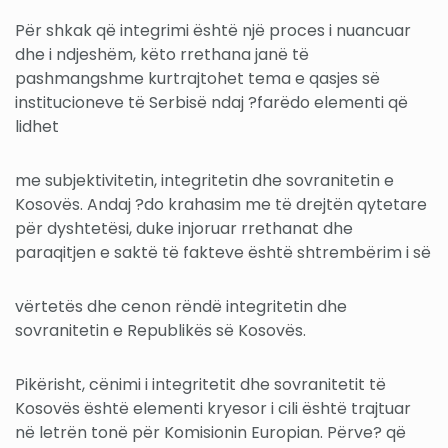
Për shkak që integrimi është një proces i nuancuar
dhe i ndjeshëm, këto rrethana janë të
pashmangshme kurtrajtohet tema e qasjes së
institucioneve të Serbisë ndaj ?farëdo elementi që
lidhet
me subjektivitetin, integritetin dhe sovranitetin e
Kosovës. Andaj ?do krahasim me të drejtën qytetare
për dyshtetësi, duke injoruar rrethanat dhe
paraqitjen e saktë të fakteve është shtrembërim i së
vërtetës dhe cenon rëndë integritetin dhe
sovranitetin e Republikës së Kosovës.
Pikërisht, cënimi i integritetit dhe sovranitetit të
Kosovës është elementi kryesor i cili është trajtuar
në letrën tonë për Komisionin Europian. Përve? që