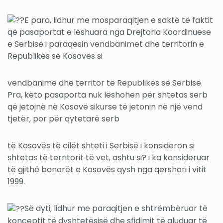
E para, lidhur me mosparaqitjen e saktë të faktit
që pasaportat e lëshuara nga Drejtoria Koordinuese
e Serbisë i paraqesin vendbanimet dhe territorin e
Republikës së Kosovës si
vendbanime dhe territor të Republikës së Serbisë.
Pra, këto pasaporta nuk lëshohen për shtetas serb
që jetojnë në Kosovë sikurse të jetonin në një vend
tjetër, por për qytetarë serb
të Kosovës të cilët shteti i Serbisë i konsideron si
shtetas të territorit të vet, ashtu si? i ka konsideruar
të gjithë banorët e Kosovës qysh nga qershori i vitit
1999.
Së dyti, lidhur me paraqitjen e shtrëmbëruar të
konceptit të dyshtetësisë dhe sfidimit të aluduar të