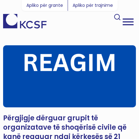
Apliko për grante
Apliko për trajnime
Përgjigje dërguar grupit të
organizatave të shoqërisë civile që
kanë reaguar ndaj kërkesës së 21