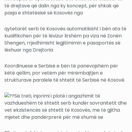
të drejtave që dalin nga ky koncept, për shkak që
pasja e shtetësisë së Kosovës nga
qytetarët serb të Kosovës automatikisht i bën ata të
kualifikohen për të lëvizur lirshëm pa viza në Zonën
Shengen, rrjedhimisht legjitimimin e pasaportës së
lëshuar nga Drejtoria
Koordinuese e Serbisë e bën të panevojshëm për
këtë qëllim, por vetëm për mirëmbajtjen e
strukturave paralele të shtetit të Serbisë në Kosovë.
Së treti, injorimi i plotë i angazhimit të
vazhdueshëm të shtetit serb kundër sovranitetit dhe
vet ekzistencës së shtetit të Kosovës, me të gjitha
mjetet dhe pandërprerë për më shumë se