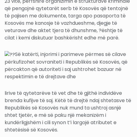
23 vite, përfshirë organizimin e strukturave kriminale
që pengojnë qytetarët serb të Kosovës që tentojnë
të pajisen me dokumente, targa apo pasaporta të
Kosovës me kanosje të vazhdueshme, djegje të
veturave dhe aktet tjera të dhunshme, ?ështje të
cilat i kemi diskutuar bashkërisht edhe më parë.
Së katërti, injorimi i parimeve përmes së cilave
përkufizohet sovraniteti i Republikës së Kosovës, që
përcakton që autoriteti i saj ushtrohet bazuar në
respektimin e të drejtave dhe
lirive të qytetarëve të vet dhe të gjithë individëve
brenda kufijve të saj. Këtë të drejtë ndaj shtetasve të
Republikës së Kosovës nuk mund ta ushtroj asnjë
shtet tjetër, e më së paku një mekanizëm i
kundërligjshëm i cili synon t’i largojë atributet e
shtetësisë së Kosovës.