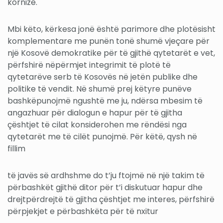
kornize.
Mbi këto, kërkesa jonë është parimore dhe plotësisht
komplementare me punën tonë shumë vjeçare për
një Kosovë demokratike për të gjithë qytetarët e vet,
përfshirë nëpërmjet integrimit të plotë të
qytetarëve serb të Kosovës në jetën publike dhe
politike të vendit. Në shumë prej këtyre punëve
bashkëpunojmë ngushtë me ju, ndërsa mbesim të
angazhuar për dialogun e hapur për të gjitha
çështjet të cilat konsiderohen me rëndësi nga
qytetarët me të cilët punojmë. Për këtë, qysh në
fillim
të javës së ardhshme do t’ju ftojmë në një takim të
përbashkët gjithë ditor për t’i diskutuar hapur dhe
drejtpërdrejtë të gjitha çështjet me interes, përfshirë
përpjekjet e përbashkëta për të nxitur