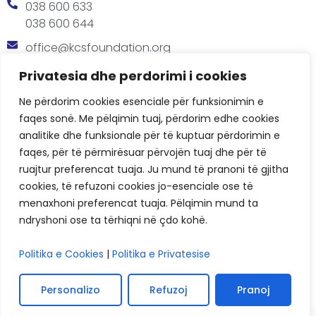
038 600 633
038 600 644
office@kcsfoundation.org
Besa Imami, Lam A, H1, Kat.12, nr. 65-1, Lakrishtë,
Privatesia dhe perdorimi i cookies
Prishtinë, Kosovë.
Ne përdorim cookies esenciale për funksionimin e
Orari
faqes sonë. Me pëlqimin tuaj, përdorim edhe cookies
8:00 AM - 4:00 PM
analitike dhe funksionale për të kuptuar përdorimin e
faqes, për të përmirësuar përvojën tuaj dhe për të
ruajtur preferencat tuaja. Ju mund të pranoni të gjitha
cookies, të refuzoni cookies jo-esenciale ose të
menaxhoni preferencat tuaja. Pëlqimin mund ta
ndryshoni ose ta tërhiqni në çdo kohë.
KCSF © 2026
Politika e Cookies
|
Politika e Privatesise
Politikat e Privatësisë
Cookies
Personalizo
Refuzoj
Pranoj