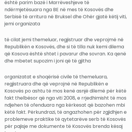
është parim bazë i Marrëveshjeve të
ndërmjetësuara nga BE në mes të Kosovës dhe
Serbisë të arritura në Bruksel dhe Ohër gjatë këtij viti,
jemi organizata
të cilat jemi themeluar, regjistruar dhe veprojmë në
Republikën e Kosovës, dhe si të tilla nuk kemi dilema
që Kosova është shtet i pavarur dhe sovran. Ka qenë
dhe mbetet supozim i joni që të gjitha
organizatat e shoqërisë civile të themeluara,
regjistruara dhe që veprojnë në Republikën e
Kosovës po ashtu të mos kenë asnjë dilemë për këtë
fakt thelbësor që nga viti 2008, e rrjedhimisht të mos
ndjehen të ofenduara nga kërkesat që bazohen mbi
këtë fakt. Përkundrazi, të angazhohen për zgjidhjen e
problemeve praktike të qytetarëve serb të Kosovës
për pajisje me dokumente të Kosovës brenda kësaj