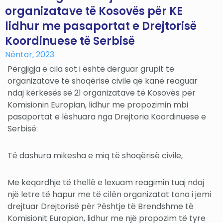
organizatave të Kosovës për KE
lidhur me pasaportat e Drejtorisë
Koordinuese të Serbisë
Nëntor, 2023
Përgjigja e cila sot i është dërguar grupit të
organizatave të shoqërisë civile që kanë reaguar
ndaj kërkesës së 21 organizatave të Kosovës për
Komisionin Europian, lidhur me propozimin mbi
pasaportat e lëshuara nga Drejtoria Koordinuese e
Serbisë:
Të dashura mikesha e miq të shoqërisë civile,
Me keqardhje të thellë e lexuam reagimin tuaj ndaj
një letre të hapur me të cilën organizatat tona i jemi
drejtuar Drejtorisë për ?ështje të Brendshme të
Komisionit Europian, lidhur me një propozim të tyre