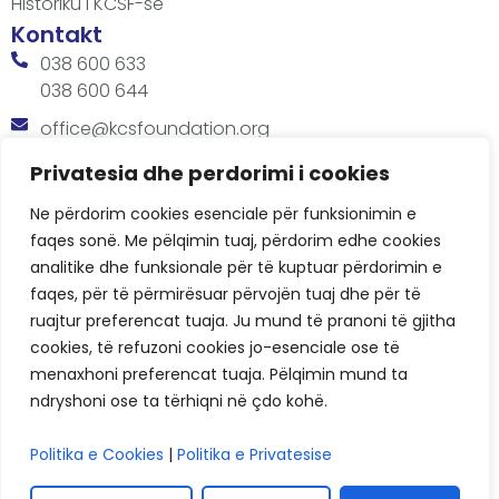
Historiku i KCSF-së
Kontakt
038 600 633
038 600 644
office@kcsfoundation.org
Besa Imami, Lam A, H1, Kat.12, nr. 65-1, Lakrishtë,
Privatesia dhe perdorimi i cookies
Prishtinë, Kosovë.
Ne përdorim cookies esenciale për funksionimin e
Orari
faqes sonë. Me pëlqimin tuaj, përdorim edhe cookies
8:00 AM - 4:00 PM
analitike dhe funksionale për të kuptuar përdorimin e
faqes, për të përmirësuar përvojën tuaj dhe për të
ruajtur preferencat tuaja. Ju mund të pranoni të gjitha
cookies, të refuzoni cookies jo-esenciale ose të
menaxhoni preferencat tuaja. Pëlqimin mund ta
ndryshoni ose ta tërhiqni në çdo kohë.
KCSF © 2026
Politika e Cookies
|
Politika e Privatesise
Politikat e Privatësisë
Cookies