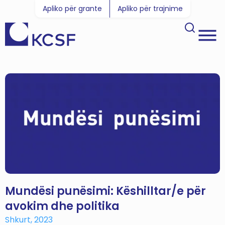
Apliko për grante
Apliko për trajnime
Mundësi punësimi: Këshilltar/e për
avokim dhe politika
Shkurt, 2023