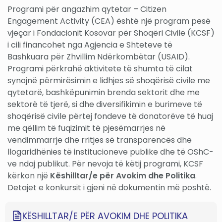
Programi për angazhim qytetar – Citizen
Engagement Activity (CEA) është një program pesë
vjeçar i Fondacionit Kosovar për Shoqëri Civile (KCSF)
i cili financohet nga Agjencia e Shteteve të
Bashkuara për Zhvillim Ndërkombëtar (USAID).
Programi përkrahë aktivitete të shumta të cilat
synojnë përmirësimin e lidhjes së shoqërisë civile me
qytetarë, bashkëpunimin brenda sektorit dhe me
sektorë të tjerë, si dhe diversifikimin e burimeve të
shoqërisë civile përtej fondeve të donatorëve të huaj
me qëllim të fuqizimit të pjesëmarrjes në
vendimmarrje dhe rritjes së transparencës dhe
llogaridhënies të institucioneve publike dhe të OShC-
ve ndaj publikut. Për nevoja të këtij programi, KCSF
kërkon një
Këshilltar/e për Avokim dhe Politika
.
Detajet e konkursit i gjeni në dokumentin më poshtë.
KËSHILLTAR/E PËR AVOKIM DHE POLITIKA