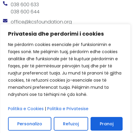
038 600 633
038 600 644
office@kcsfoundation.org
Besa Imami, Lam A, H1, Kat.12, nr. 65-1, Lakrishtë,
Privatesia dhe perdorimi i cookies
Prishtinë, Kosovë.
Ne përdorim cookies esenciale për funksionimin e
Orari
faqes sonë. Me pëlqimin tuaj, përdorim edhe cookies
8:00 AM - 4:00 PM
analitike dhe funksionale për të kuptuar përdorimin e
faqes, për të përmirësuar përvojën tuaj dhe për të
ruajtur preferencat tuaja. Ju mund të pranoni të gjitha
cookies, të refuzoni cookies jo-esenciale ose të
menaxhoni preferencat tuaja. Pëlqimin mund ta
ndryshoni ose ta tërhiqni në çdo kohë.
KCSF © 2026
Politika e Cookies
|
Politika e Privatesise
Politikat e Privatësisë
Cookies
Personalizo
Refuzoj
Pranoj