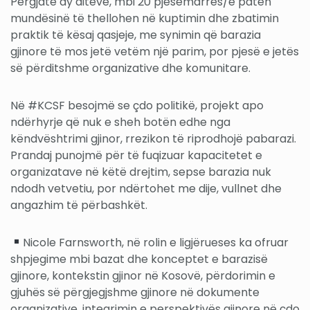
Përgjatë dy ditëve, mbi 20 pjesëmarrës/e patën
mundësinë të thellohen në kuptimin dhe zbatimin
praktik të kësaj qasjeje, me synimin që barazia
gjinore të mos jetë vetëm një parim, por pjesë e jetës
së përditshme organizative dhe komunitare.
Në #KCSF besojmë se çdo politikë, projekt apo
ndërhyrje që nuk e sheh botën edhe nga
këndvështrimi gjinor, rrezikon të riprodhojë pabarazi.
Prandaj punojmë për të fuqizuar kapacitetet e
organizatave në këtë drejtim, sepse barazia nuk
ndodh vetvetiu, por ndërtohet me dije, vullnet dhe
angazhim të përbashkët.
Nicole Farnsworth, në rolin e ligjërueses ka ofruar
shpjegime mbi bazat dhe konceptet e barazisë
gjinore, kontekstin gjinor në Kosovë, përdorimin e
gjuhës së përgjegjshme gjinore në dokumente
organizative, integrimin e perspektivës gjinore në çdo