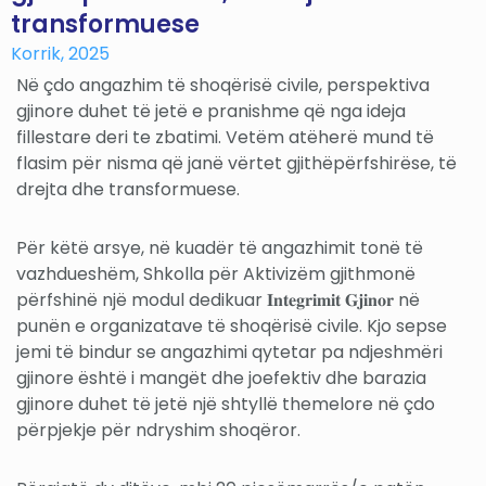
transformuese
Korrik, 2025
Në çdo angazhim të shoqërisë civile, perspektiva
gjinore duhet të jetë e pranishme që nga ideja
fillestare deri te zbatimi. Vetëm atëherë mund të
flasim për nisma që janë vërtet gjithëpërfshirëse, të
drejta dhe transformuese.
Për këtë arsye, në kuadër të angazhimit tonë të
vazhdueshëm, Shkolla për Aktivizëm gjithmonë
përfshinë një modul dedikuar 𝐈𝐧𝐭𝐞𝐠𝐫𝐢𝐦𝐢𝐭 𝐆𝐣𝐢𝐧𝐨𝐫 në
punën e organizatave të shoqërisë civile. Kjo sepse
jemi të bindur se angazhimi qytetar pa ndjeshmëri
gjinore është i mangët dhe joefektiv dhe barazia
gjinore duhet të jetë një shtyllë themelore në çdo
përpjekje për ndryshim shoqëror.