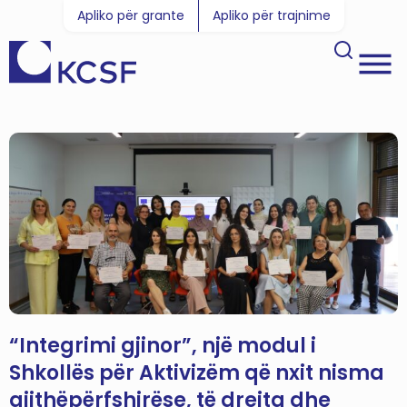
Apliko për grante
Apliko për trajnime
“Integrimi gjinor”, një modul i
Shkollës për Aktivizëm që nxit nisma
gjithëpërfshirëse, të drejta dhe