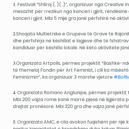
𝟏. Festivali “Shliroj (. )( .)”, organizuar nga Crea
mesazhit për rrezikun nga kanceri i gjirit, rëndësi
kanceri i gjirit. Mbi 5 mijë gra janë përfshirë në akt
𝟐.Shoqata Multietnike e Grupeve të Grave të Rajonit
dhe përfshirja në këshillat e lagjeve dhe të fshatra
kandiduar për këshilla lokalë. Në këto aktivitete jan
𝟑.Organizata Artpolis, përmes projektit “Bashkë-ndër
të themeloj Fondin për Art Feminist, i cili ka mbësht
Feminizmin”, ka organizuar 3 marshe vjetore
#Boll
𝟒. Organizata Romano Anglunipe, përmes projektit 
Mbi 200 vajza rome kanë marrë pjesë në ligjërata për
drejtat pronësore. Mbi 320 gra dhe vajza janë përfshi
𝟓. Organizata AMC, e cila avokon fuqishëm për një 
ngritur kapacitetet e brendshme duke krijuar Planin 