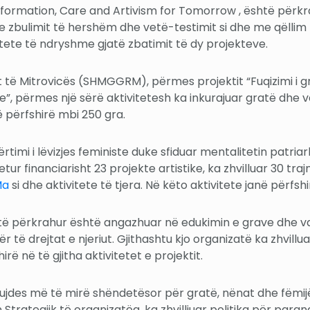
tive Information, Care and Artivism for Tomorrow , është pë
në e zbulimit të hershëm dhe vetë-testimit si dhe me qëll
ivitete të ndryshme gjatë zbatimit të dy projekteve.
 të Mitrovicës (SHMGGRM), përmes projektit “Fuqizimi i gr
ve”, përmes një sërë aktivitetesh ka inkurajuar gratë dhe v
ë përfshirë mbi 250 gra.
timi i lëvizjes feministe duke sfiduar mentalitetin patriar
etur financiarisht 23 projekte artistike, ka zhvilluar 30 t
Ma
si dhe aktivitete të tjera. Në këto aktivitete janë përfsh
të përkrahur është angazhuar në edukimin e grave dhe vajz
 të drejtat e njeriut. Gjithashtu kjo organizatë ka zhvillu
rë në të gjitha aktivitetet e projektit.
kujdes më të mirë shëndetësor për gratë, nënat dhe fëmij
Strategjik të organizatëa, ka zhvilliuar politika për para