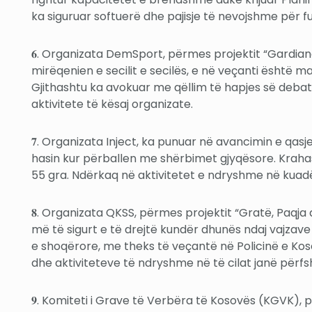
ka siguruar softuerë dhe pajisje të nevojshme për f
𝟔. Organizata DemSport, përmes projektit “Gardianë
mirëqenien e secilit e secilës, e në veçanti është m
Gjithashtu ka avokuar me qëllim të hapjes së debatit
aktivitete të kësaj organizate.
𝟕. Organizata Inject, ka punuar në avancimin e qas
hasin kur përballen me shërbimet gjyqësore. Krahas
55 gra. Ndërkaq në aktivitetet e ndryshme në kuadër
𝟖. Organizata QKSS, përmes projektit “Gratë, Paqja 
më të sigurt e të drejtë kundër dhunës ndaj vajzave
e shoqërore, me theks të veçantë në Policinë e Kos
dhe aktiviteteve të ndryshme në të cilat janë përfsh
𝟗. Komiteti i Grave të Verbëra të Kosovës (KGVK),