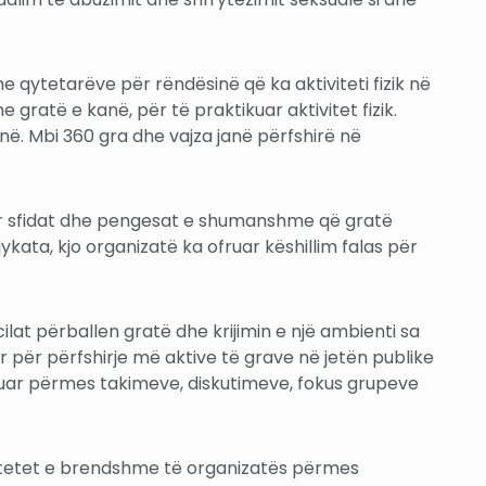
e qytetarëve për rëndësinë që ka aktiviteti fizik në
gratë e kanë, për të praktikuar aktivitet fizik.
onë. Mbi 360 gra dhe vajza janë përfshirë në
tuar sfidat dhe pengesat e shumanshme që gratë
ata, kjo organizatë ka ofruar këshillim falas për
ilat përballen gratë dhe krijimin e një ambienti sa
r për përfshirje më aktive të grave në jetën publike
izuar përmes takimeve, diskutimeve, fokus grupeve
acitetet e brendshme të organizatës përmes