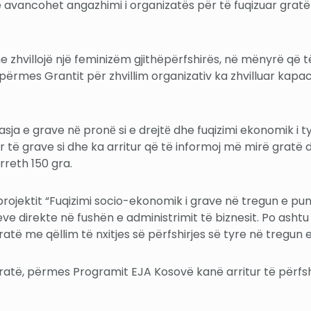
ë avancohet angazhimi i organizatës për të fuqizuar gra
he zhvillojë një feminizëm gjithëpërfshirës, në mënyrë që 
 përmes Grantit për zhvillim organizativ ka zhvilluar kap
ja e grave nё pronё si e drejtё dhe fuqizimi ekonomik i ty
të grave si dhe ka arritur që të informoj më mirë gratë d
 rreth 150 gra.
s projektit “Fuqizimi socio-ekonomik i grave në tregun e pun
e direkte në fushën e administrimit të biznesit. Po ashtu 
gratë me qëllim të nxitjes së përfshirjes së tyre në tregun 
atë, përmes Programit EJA Kosovë kanë arritur të përfshi