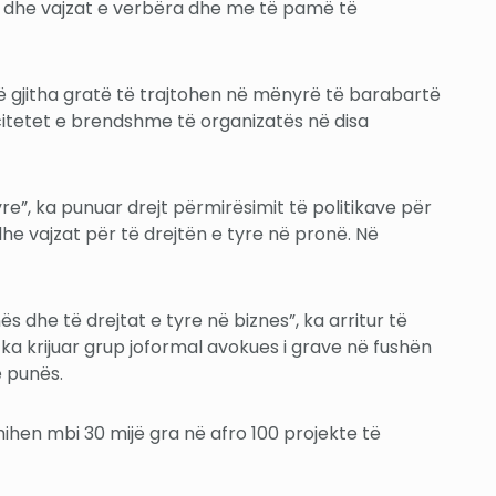
të dhe vajzat e verbëra dhe me të pamë të
të gjitha gratë të trajtohen në mënyrë të barabartë
acitetet e brendshme të organizatës në disa
re”, ka punuar drejt përmirësimit të politikave për
he vajzat për të drejtën e tyre në pronë. Në
ës dhe të drejtat e tyre në biznes”, ka arritur të
ka krijuar grup joformal avokues i grave në fushën
e punës.
hen mbi 30 mijë gra në afro 100 projekte të