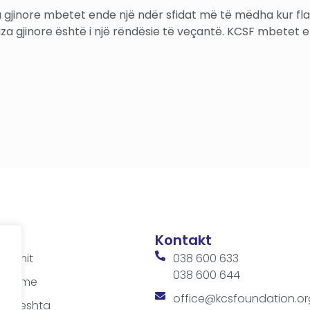
jinore mbetet ende një ndër sfidat më të mëdha kur flasi
aza gjinore është i një rëndësie të veçantë. KCSF mbetet 
Kontakt
ditimit
038 600 633
038 600 644
 takime
office@kcsfoundation.or
 shpeshta