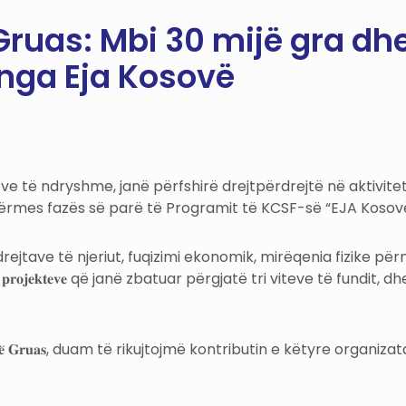
ruas: Mbi 30 mijë gra dhe
 nga Eja Kosovë
ileve të ndryshme, janë përfshirë drejtpërdrejtë në aktivitetet e s
përmes fazës së parë të Programit të KCSF-së “EJA Kosovë
drejtave të njeriut, fuqizimi ekonomik, mirëqenia fizike pë
𝐫𝐨𝐣𝐞𝐤𝐭𝐞𝐯𝐞 që janë zbatuar përgjatë tri viteve të fundi
𝐤𝐨𝐦𝐛𝐞̈𝐭𝐚𝐫𝐞 𝐭𝐞̈ 𝐆𝐫𝐮𝐚𝐬, duam të rikujtojmë kontributin e kë