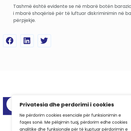
Tashmë është evidente se në mbarë botën barazia g
i mbarë shoqërisë për të luftuar diskriminimin në b
përpjekje.
Menu
Privatesia dhe perdorimi i cookies
Raportet e au
Ne përdorim cookies esenciale për funksionimin e
Hapësirat për
faqes sonë. Me pëlqimin tuaj, përdorim edhe cookies
Pyetjet më të
analitike dhe funksionale për të kuptuar përdorimin e