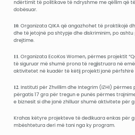
ndërtimit të politikave të ndryshme me qëllim që t
dobësuar.
𝟏𝟎. Organizata QIKA që angazhohet të praktikojë d
dhe të jetojnë pa shtypje dhe diskriminim, po ashtu
drejtime.
𝟏𝟏. Organizata EcoKos Women, përmes projektit “Qas
të siguruar më shumë prona të regjistruara në emër 
aktivitetet në kuadër të këtij projekti janë përfshirë
𝟏𝟐. Instituti për Zhvillim dhe Integrim (IZHI) përme
përgatis 17 gra për tregun e punës përmes trajnimev
e biznesit si dhe janë zhilluar shumë aktivitete për 
Krahas këtyre projekteve të dedikuara enkas për gr
mbështetura deri më tani nga ky program.