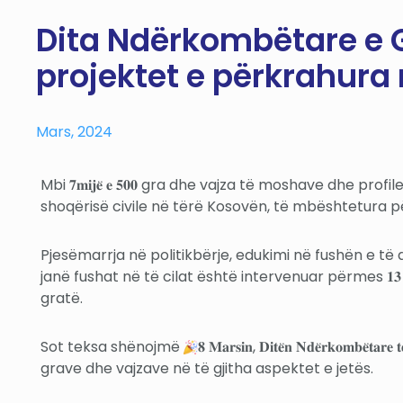
Dita Ndërkombëtare e G
projektet e përkrahura
Mars, 2024
Mbi 𝟕𝐦𝐢𝐣𝐞̈ 𝐞 𝟓𝟎𝟎 gra dhe vajza të moshave dhe prof
shoqërisë civile në tërë Kosovën, të mbështetura 
Pjesëmarrja në politikbërje, edukimi në fushën e të 
janë fushat në të
cilat është intervenuar përmes 𝟏𝟑 𝐩
gratë.
Sot teksa shënojmë
𝟖 𝐌𝐚𝐫𝐬𝐢𝐧, 𝐃𝐢𝐭𝐞̈𝐧 𝐍𝐝𝐞̈
grave dhe vajzave në të gjitha aspektet e jetës.