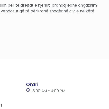
m për të drejtat e njeriut, prandaj edhe angazhimi
e vendosur që të përkrahë shoqërinë civile në këtë
Orari
8:00 AM - 4:00 PM
g