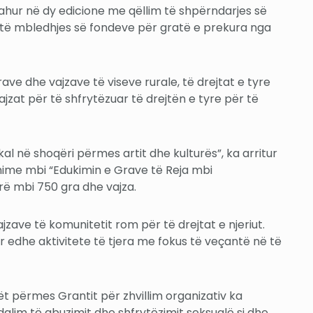
rkrahur në dy edicione me qëllim të shpërndarjes së
im të mbledhjes së fondeve për gratë e prekura nga
ave dhe vajzave të viseve rurale, të drejtat e tyre
ajzat për të shfrytëzuar të drejtën e tyre për të
kal në shoqëri përmes artit dhe kulturës”, ka arritur
rajnime mbi “Edukimin e Grave të Reja mbi
irë mbi 750 gra dhe vajza.
ave të komunitetit rom për të drejtat e njeriut.
ar edhe aktivitete të tjera me fokus të veçantë në të
ët përmes Grantit për zhvillim organizativ ka
ndalim të abuzimit dhe shfrytëzimit seksualë si dhe