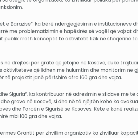
unksionim.
t e Barazisë”, ka bërë ndërgjegjësimin e institucioneve dh
arrë me problematizimin e hapësirës së vogël që vajzat dhe 
 publik rreth konceptit të aktivitetit fizik në shoqërinë t
jes në drejtësi për gratë që jetojnë në Kosovë, duke traj
 aktiviteteve që lidhen me hulumtim dhe monitorim në gjyk
 të projektit janë përfshirë afro 160 gra dhe vajza.
dhe Siguria”, ka kontribuuar në adresimin e sfidave me të c
 dhe grave në Kosovë, si dhe në të njëjtën kohë ka avokua
ovës dhe Forcën e Sigurisë së Kosovës. Këtë e kanë real
irë mbi 100 gra dhe vajza.
 përmes Grantit për zhvillim organizativ ka zhvilluar kap