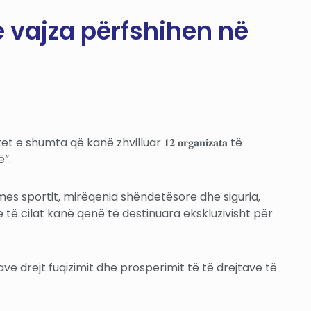
 vajza përfshihen në
humta që kanë zhvilluar 𝟏𝟐 𝐨𝐫𝐠𝐚𝐧𝐢𝐳𝐚𝐭𝐚 të
”.
rmes sportit, mirëqenia shëndetësore dhe siguria,
t, dhe të cilat kanë qenë të destinuara ekskluzivisht për
tyre organizatave drejt fuqizimit dhe prosperimit të të drejtave të