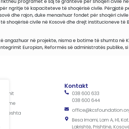
heu programet e saj të granteve për shoqëri civile në viti
ër ngritje të kapaciteteve të shoqërisë civile. Përgjatë 
osovë dhe rajon, duke menaxhuar fondet për shoqëri civil
shoqërisë civile në Kosovë dhe drejt institucioneve të BE
shtë angazhuar në projekte, nisma e botime të shumta në Ko
 Integrimit Europian, Reformës së administratës publike, s
Kontakt
ditimit
038 600 633
038 600 644
 takime
office@kcsfoundation.or
 shpeshta
sit
Besa Imami, Lam A, H1, Kat.1
Lakrishtë, Prishtinë, Kosovë
a