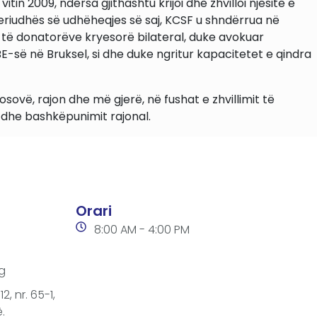
n 2009, ndërsa gjithashtu krijoi dhe zhvilloi njësitë e
periudhës së udhëheqjes së saj, KCSF u shndërrua në
e të donatorëve kryesorë bilateral, duke avokuar
-së në Bruksel, si dhe duke ngritur kapacitetet e qindra
sovë, rajon dhe më gjerë, në fushat e zhvillimit të
i dhe bashkëpunimit rajonal.
Orari
8:00 AM - 4:00 PM
g
2, nr. 65-1,
.