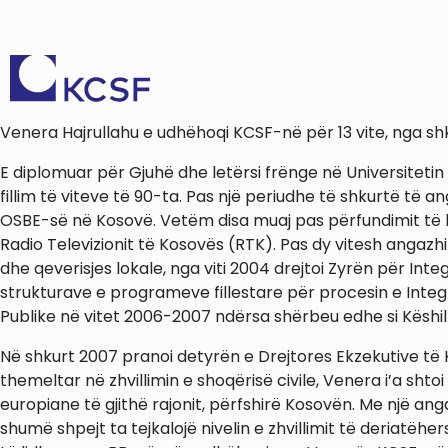
Venera Hajrullahu e udhëhoqi KCSF-në për 13 vite, nga shkur
E diplomuar për Gjuhë dhe letërsi frënge në Universitetin
fillim të viteve të 90-ta. Pas një periudhe të shkurtë të
OSBE-së në Kosovë. Vetëm disa muaj pas përfundimit të l
Radio Televizionit të Kosovës (RTK). Pas dy vitesh anga
dhe qeverisjes lokale, nga viti 2004 drejtoi Zyrën për In
strukturave e programeve fillestare për procesin e Integ
Publike në vitet 2006-2007 ndërsa shërbeu edhe si Këshil
Në shkurt 2007 pranoi detyrën e Drejtores Ekzekutive të K
themeltar në zhvillimin e shoqërisë civile, Venera i’a sht
europiane të gjithë rajonit, përfshirë Kosovën. Me një ang
shumë shpejt ta tejkalojë nivelin e zhvillimit të deriatë