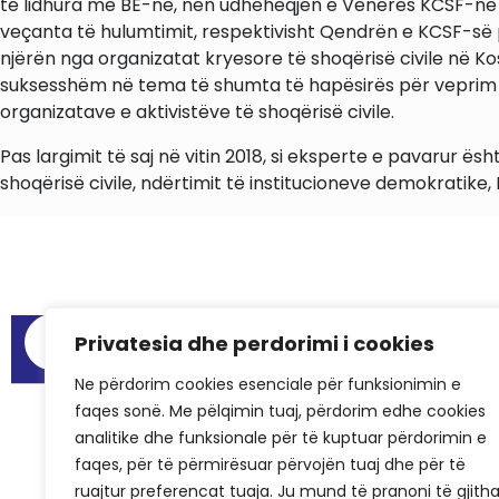
të lidhura me BE-në, nën udhëheqjen e Venerës KCSF-në rikt
veçanta të hulumtimit, respektivisht Qendrën e KCSF-së p
njërën nga organizatat kryesore të shoqërisë civile në K
suksesshëm në tema të shumta të hapësirës për veprim të 
organizatave e aktivistëve të shoqërisë civile.
Pas largimit të saj në vitin 2018, si eksperte e pavarur ë
shoqërisë civile, ndërtimit të institucioneve demokratike,
Menu
Privatesia dhe perdorimi i cookies
Raportet e au
Ne përdorim cookies esenciale për funksionimin e
Hapësirat për
faqes sonë. Me pëlqimin tuaj, përdorim edhe cookies
Pyetjet më të
analitike dhe funksionale për të kuptuar përdorimin e
Rastet e sukse
faqes, për të përmirësuar përvojën tuaj dhe për të
ruajtur preferencat tuaja. Ju mund të pranoni të gjith