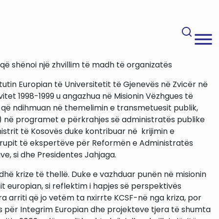
o që shënoi një zhvillim të madh të organizatës
tutin Europian të Universitetit të Gjenevës në Zvicër në
ë vitet 1998-1999 u angazhua në Misionin Vëzhgues të
ç që ndihmuan në themelimin e transmetuesit publik,
S) në programet e përkrahjes së administratës publike
istrit të Kosovës duke kontribuar në krijimin e
 Grupit të ekspertëve për Reformën e Administratës
ve, si dhe Presidentes Jahjaga.
dhë krize të thellë. Duke e vazhduar punën në misionin
t europian, si reflektim i hapjes së perspektivës
a arriti që jo vetëm ta nxirrte KCSF-në nga kriza, por
lës për Integrim Europian dhe projekteve tjera të shumta