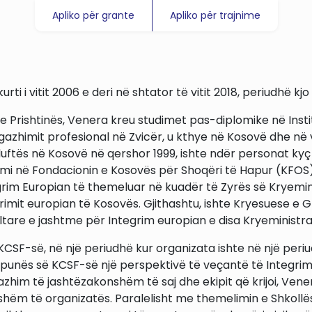
Apliko për grante
Apliko për trajnime
ti i vitit 2006 e deri në shtator të vitit 2018, periudhë kj
 e Prishtinës, Venera kreu studimet pas-diplomike në Insti
 angazhimit profesional në Zvicër, u kthye në Kosovë dhe n
uftës në Kosovë në qershor 1999, ishte ndër personat ky
zhimi në Fondacionin e Kosovës për Shoqëri të Hapur (KFO
tegrim Europian të themeluar në kuadër të Zyrës së Kryemin
rimit europian të Kosovës. Gjithashtu, ishte Kryesuese e
ltare e jashtme për Integrim europian e disa Kryeministra
CSF-së, në një periudhë kur organizata ishte në një periu
oi punës së KCSF-së një perspektivë të veçantë të Integrimi
azhim të jashtëzakonshëm të saj dhe ekipit që krijoi, Vener
hershëm të organizatës. Paralelisht me themelimin e Shkol